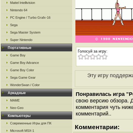
Mattel Intellivision
Nintendo 64
PC Engine / Turbo Grafx-16
Sega
Sega Master System
Super Nintendo
Портативные
Голосуй за игру:
Game Boy
Game Boy Advance
Game Boy Color
Эту игру поддерж
Sega Game Gear
WonderSwan / Color
Аркадные
Понравилась игра "P
свою версию обзора. Д
MAME
комментария чуть ниже 
Neo-Geo
комментарий..
Компьютеры
Современные Игры для ПК
Комментарии:
Microsoft MSX-1