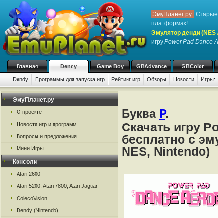
ЭмуПланет.ру:
Старые 
платформах!
Эмулятор денди (NES / 
игру
Power Pad Dance A
Главная
Dendy
Game Boy
GBAdvance
GBColor
Dendy
Программы для запуска игр
Рейтинг игр
Обзоры
Новости
Игры:
ЭмуПланет.ру
Буква
P
.
О проекте
Скачать игру P
Новости игр и программ
бесплатно с эм
Вопросы и предложения
NES, Nintendo)
Мини Игры
Консоли
Atari 2600
Atari 5200, Atari 7800, Atari Jaguar
ColecoVision
Dendy (Nintendo)