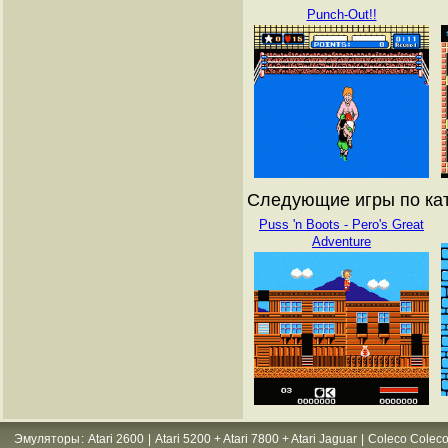
Punch-Out!!
Следующие игры по кат
Puss 'n Boots - Pero's Great
Adventure
Эмуляторы
:
Atari 2600
|
Atari 5200 + Atari 7800 + Atari Jaguar
|
Coleco Coleco