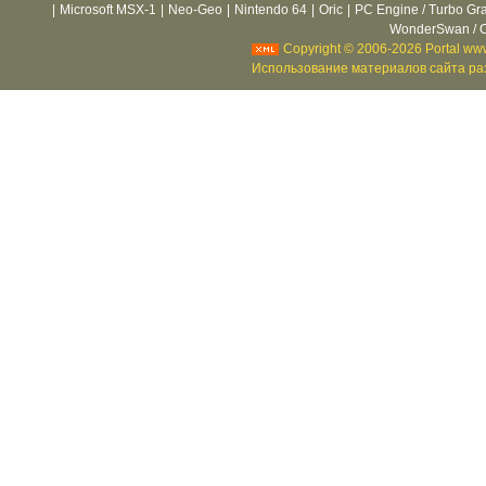
|
Microsoft MSX-1
|
Neo-Geo
|
Nintendo 64
|
Oric
|
PC Engine / Turbo Gr
WonderSwan / C
Copyright © 2006-2026 Portal www
Использование материалов сайта раз