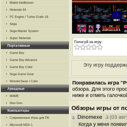
Mattel Intellivision
Nintendo 64
PC Engine / Turbo Grafx-16
Sega
Sega Master System
Super Nintendo
Голосуй за игру:
Портативные
Game Boy
Game Boy Advance
Эту игру поддерж
Game Boy Color
Sega Game Gear
WonderSwan / Color
Понравилась игра "Pu
обзора. Для этого про
Аркадные
ниже и отметь галочкой
MAME
Neo-Geo
Обзоры игры от п
Компьютеры
Dinomexe
(03 авг
Современные Игры для ПК
Когда у меня появи
Microsoft MSX-1