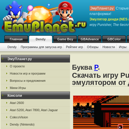
ЭмуПланет.ру:
Старые 
платформах!
Эмулятор денди (NES / 
игру
Punisher, The
беспл
Главная
Dendy
Game Boy
GBAdvance
GBColor
Dendy
Программы для запуска игр
Рейтинг игр
Обзоры
Новости
Игры:
ЭмуПланет.ру
Буква
P
.
О проекте
Скачать игру Pu
Новости игр и программ
эмулятором от д
Вопросы и предложения
Мини Игры
Консоли
Atari 2600
Atari 5200, Atari 7800, Atari Jaguar
ColecoVision
Dendy (Nintendo)