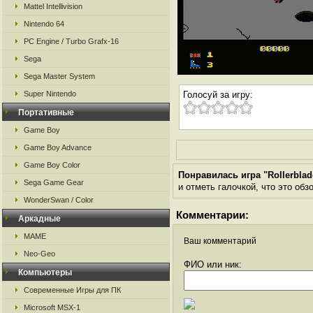
Mattel Intellivision
Nintendo 64
PC Engine / Turbo Grafx-16
Sega
Sega Master System
Super Nintendo
Голосуй за игру:
Портативные
Game Boy
Game Boy Advance
Game Boy Color
Понравилась игра "Rollerblad
Sega Game Gear
и отметь галочкой, что это обз
WonderSwan / Color
Комментарии:
Аркадные
MAME
Ваш комментарий
Neo-Geo
ФИО или ник:
Компьютеры
Современные Игры для ПК
Microsoft MSX-1