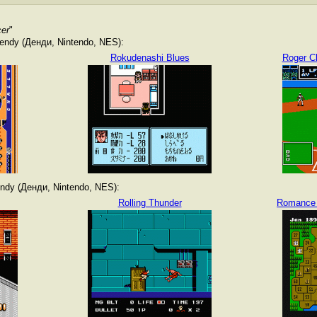
cer
"
ndy (Денди, Nintendo, NES):
Rokudenashi Blues
Roger C
dy (Денди, Nintendo, NES):
Rolling Thunder
Romance 