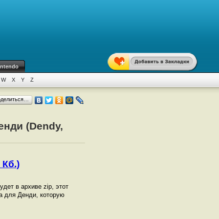
intendo
W
X
Y
Z
оделиться…
енди (Dendy,
 Кб.)
будет в архиве zip, этот
a для Денди, которую