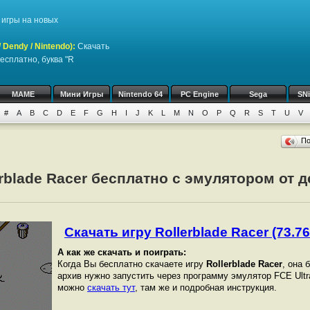
игры на новых
Dendy / Nintendo)
:
Скачать
есплатно, буква "R
MAME
Мини Игры
Nintendo 64
PC Engine
Sega
SN
#
A
B
C
D
E
F
G
H
I
J
K
L
M
N
O
P
Q
R
S
T
U
V
П
erblade Racer бесплатно с эмулятором от д
Скачать игру Rollerblade Racer (73.76
А как же скачать и поиграть:
Когда Вы бесплатно скачаете игру
Rollerblade Racer
, она 
архив нужно запустить через программу эмулятор FCE Ultr
можно
скачать тут
, там же и подробная инструкция.