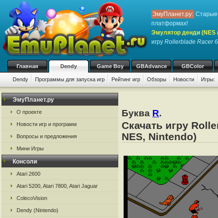
ЭмуПланет.ру:
Старые 
платформах!
Эмулятор денди (NES / 
игру
Rollerblade Racer
б
Главная
Dendy
Game Boy
GBAdvance
GBColor
Dendy
Программы для запуска игр
Рейтинг игр
Обзоры
Новости
Игры:
ЭмуПланет.ру
Буква
R
.
О проекте
Скачать игру Roll
Новости игр и программ
NES, Nintendo)
Вопросы и предложения
Мини Игры
Консоли
Atari 2600
Atari 5200, Atari 7800, Atari Jaguar
ColecoVision
Dendy (Nintendo)