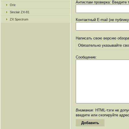
Антиспам проверка: Введите т
Oric
Sinclair ZX-81
ZX Spectrum
Контактный E-mail (не публик
Написать свою версию обзора
Обязательно указывайте свое
Сообщение:
Внимание:
HTML-тэги не допус
введите или скопируйте адре