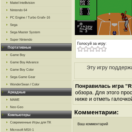
Mattel Intellivision
Nintendo 64
PC Engine / Turbo Grafx-16
Sega
Sega Master System
Super Nintendo
Голосуй за игру:
Портативные
Game Boy
Game Boy Advance
Эту игру поддерж
Game Boy Color
Sega Game Gear
WonderSwan / Color
Понравилась игра "R.B
обзора. Для этого про
Аркадные
ниже и отметь галочкой
MAME
Neo-Geo
Комментарии:
Компьютеры
Современные Игры для ПК
Ваш комментарий
Microsoft MSX-1