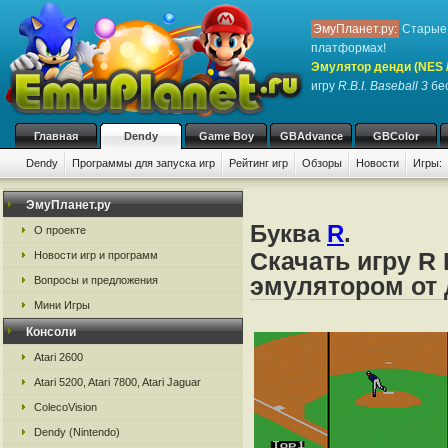
ЭмуПланет.ру:
Старые 
платформах!
Эмулятор денди (NES / 
игру
R.B.I. Baseball 3
бес
Главная
Dendy
Game Boy
GBAdvance
GBColor
Dendy
Программы для запуска игр
Рейтинг игр
Обзоры
Новости
Игры:
ЭмуПланет.ру
Буква
R
.
О проекте
Скачать игру R 
Новости игр и программ
эмулятором от д
Вопросы и предложения
Мини Игры
Консоли
Atari 2600
Atari 5200, Atari 7800, Atari Jaguar
ColecoVision
Dendy (Nintendo)