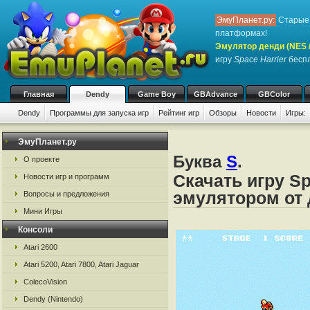
ЭмуПланет.ру:
Старые 
платформах!
Эмулятор денди (NES / 
игру
Space Harrier
беспл
Главная
Dendy
Game Boy
GBAdvance
GBColor
Dendy
Программы для запуска игр
Рейтинг игр
Обзоры
Новости
Игры:
ЭмуПланет.ру
Буква
S
.
О проекте
Скачать игру Sp
Новости игр и программ
эмулятором от д
Вопросы и предложения
Мини Игры
Консоли
Atari 2600
Atari 5200, Atari 7800, Atari Jaguar
ColecoVision
Dendy (Nintendo)