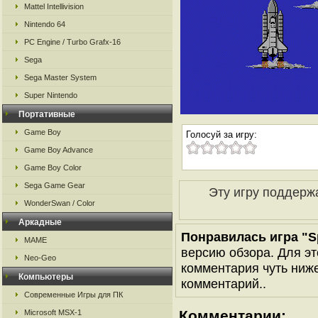
Mattel Intellivision
Nintendo 64
PC Engine / Turbo Grafx-16
Sega
Sega Master System
Super Nintendo
Портативные
Game Boy
Голосуй за игру:
Game Boy Advance
Game Boy Color
Sega Game Gear
Эту игру поддерж
WonderSwan / Color
Аркадные
Понравилась игра "Sp
MAME
версию обзора. Для эт
Neo-Geo
комментария чуть ниже 
Компьютеры
комментарий..
Современные Игры для ПК
Комментарии:
Microsoft MSX-1