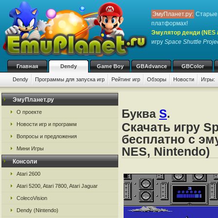
ЭмуПланет.ру:
Старые 
платформах!
Эмулятор денди (NES / 
игру
Space Shuttle Proje
Главная
Dendy
Game Boy
GBAdvance
GBColor
Dendy
Программы для запуска игр
Рейтинг игр
Обзоры
Новости
Игры:
ЭмуПланет.ру
Буква
S
.
О проекте
Скачать игру Sp
Новости игр и программ
бесплатно с эм
Вопросы и предложения
NES, Nintendo)
Мини Игры
Консоли
Atari 2600
Atari 5200, Atari 7800, Atari Jaguar
ColecoVision
Dendy (Nintendo)