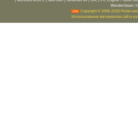
|
Microsoft MSX-1
|
Neo-Geo
|
Nintendo 64
|
Oric
|
PC Engine / Turbo Gr
WonderSwan / C
Copyright © 2006-2026 Portal www
Использование материалов сайта раз