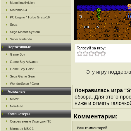
Mattel Intellivision
Nintendo 64
PC Engine / Turbo Grafx-16
Sega
Sega Master System
Super Nintendo
Портативные
Голосуй за игру:
Game Boy
Game Boy Advance
Game Boy Color
Эту игру поддерж
Sega Game Gear
WonderSwan / Color
Понравилась игра "
Аркадные
обзора. Для этого про
MAME
ниже и отметь галочкой
Neo-Geo
Компьютеры
Комментарии:
Современные Игры для ПК
Ваш комментарий
Microsoft MSX-1