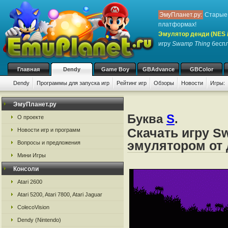
ЭмуПланет.ру:
Старые 
платформах!
Эмулятор денди (NES / 
игру
Swamp Thing
беспл
Главная
Dendy
Game Boy
GBAdvance
GBColor
Dendy
Программы для запуска игр
Рейтинг игр
Обзоры
Новости
Игры:
ЭмуПланет.ру
Буква
S
.
О проекте
Скачать игру S
Новости игр и программ
эмулятором от д
Вопросы и предложения
Мини Игры
Консоли
Atari 2600
Atari 5200, Atari 7800, Atari Jaguar
ColecoVision
Dendy (Nintendo)