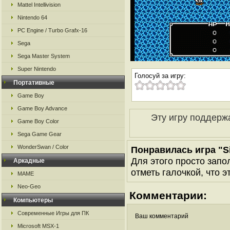
Mattel Intellivision
Nintendo 64
PC Engine / Turbo Grafx-16
Sega
Sega Master System
Super Nintendo
Голосуй за игру:
Портативные
Game Boy
Game Boy Advance
Эту игру поддерж
Game Boy Color
Sega Game Gear
WonderSwan / Color
Понравилась игра "Si
Для этого просто запо
Аркадные
отметь галочкой, что э
MAME
Neo-Geo
Комментарии:
Компьютеры
Современные Игры для ПК
Ваш комментарий
Microsoft MSX-1