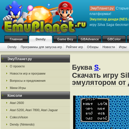
ЭмуПланет.ру:
Старые 
платформах!
Эмулятор денди (NES / 
игру
Silva Saga
бесплатн
Главная
Dendy
Game Boy
GBAdvance
GBColor
Dendy
Программы для запуска игр
Рейтинг игр
Обзоры
Новости
Игры:
ЭмуПланет.ру
Буква
S
.
О проекте
Скачать игру Si
Новости игр и программ
эмулятором от д
Вопросы и предложения
Мини Игры
Консоли
Atari 2600
Atari 5200, Atari 7800, Atari Jaguar
ColecoVision
Dendy (Nintendo)