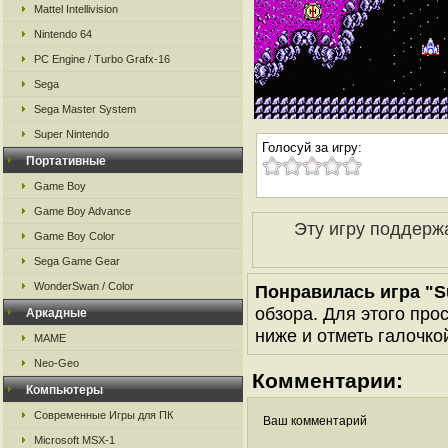
Mattel Intellivision
Nintendo 64
PC Engine / Turbo Grafx-16
Sega
Sega Master System
Super Nintendo
Голосуй за игру:
Портативные
Game Boy
Game Boy Advance
Эту игру поддерж
Game Boy Color
Sega Game Gear
WonderSwan / Color
Понравилась игра "Su
обзора. Для этого про
Аркадные
ниже и отметь галочкой
MAME
Neo-Geo
Комментарии:
Компьютеры
Современные Игры для ПК
Ваш комментарий
Microsoft MSX-1