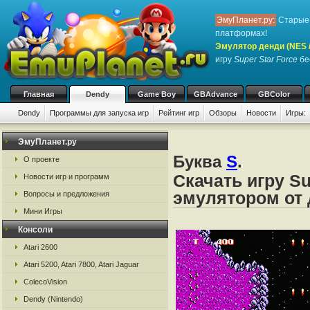
ЭмуПланет.ру:
Старые 
платформах!
Эмулятор денди (NES / 
игру
Super Star Force
бе
Главная
Dendy
Game Boy
GBAdvance
GBColor
Dendy
Программы для запуска игр
Рейтинг игр
Обзоры
Новости
Игры:
ЭмуПланет.ру
Буква
S
.
О проекте
Скачать игру Su
Новости игр и программ
эмулятором от д
Вопросы и предложения
Мини Игры
Консоли
Atari 2600
Atari 5200, Atari 7800, Atari Jaguar
ColecoVision
Dendy (Nintendo)