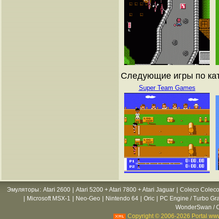
Следующие игры по кат
Super Team Games
Эмуляторы
:
Atari 2600
|
Atari 5200 + Atari 7800 + Atari Jaguar
|
Coleco Coleco
|
Microsoft MSX-1
|
Neo-Geo
|
Nintendo 64
|
Oric
|
PC Engine / Turbo Gr
WonderSwan / C
Copyright © 2006-2026 Portal www