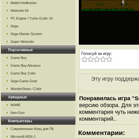
Mattel Intellivision
Nintendo 64
PC Engine / Turbo Grafx-16
Sega
Sega Master System
Super Nintendo
Портативные
Голосуй за игру:
Game Boy
Game Boy Advance
Game Boy Color
Эту игру поддерж
Sega Game Gear
WonderSwan / Color
Аркадные
Понравилась игра "S
версию обзора. Для эт
MAME
комментария чуть ниже 
Neo-Geo
комментарий..
Компьютеры
Современные Игры для ПК
Комментарии:
Microsoft MSX-1