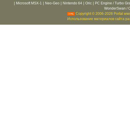
|
Microsoft MSX-1
|
Neo-Geo
|
Nintendo 64
|
Oric
|
PC Engine / Turbo Gr
WonderSwan / C
Copyright © 2006-2026 Portal www
Использование материалов сайта раз