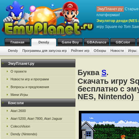
ЭмуПланет.ру:
Старые 
платформах!
Эмулятор денди (NES / 
игру
Square no Tom Saw
Главная
Dendy
Game Boy
GBAdvance
GBColor
Dendy
Программы для запуска игр
Рейтинг игр
Обзоры
Новости
Игры:
ЭмуПланет.ру
Буква
S
.
О проекте
Скачать игру S
Новости игр и программ
бесплатно с эм
Вопросы и предложения
NES, Nintendo)
Мини Игры
Консоли
Atari 2600
Atari 5200, Atari 7800, Atari Jaguar
ColecoVision
Dendy (Nintendo)