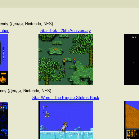
ndy (Денди, Nintendo, NES):
ation
Star Trek - 25th Anniversary
dy (Денди, Nintendo, NES):
Star Wars - The Empire Strikes Back