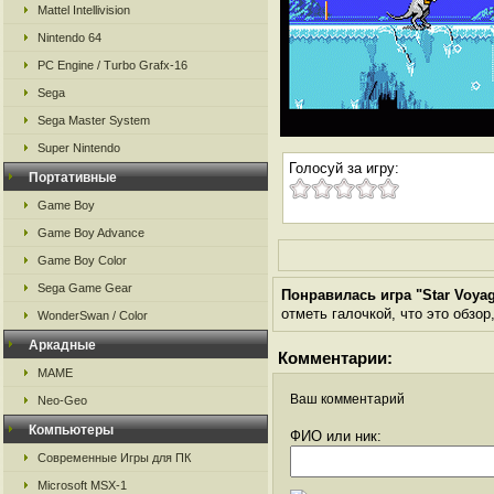
Mattel Intellivision
Nintendo 64
PC Engine / Turbo Grafx-16
Sega
Sega Master System
Super Nintendo
Голосуй за игру:
Портативные
Game Boy
Game Boy Advance
Game Boy Color
Sega Game Gear
Понравилась игра "Star Voya
отметь галочкой, что это обзор
WonderSwan / Color
Аркадные
Комментарии:
MAME
Ваш комментарий
Neo-Geo
Компьютеры
ФИО или ник:
Современные Игры для ПК
Microsoft MSX-1