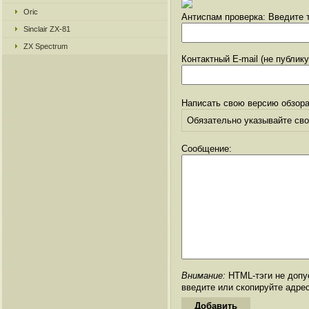
Oric
Антиспам проверка: Введите т
Sinclair ZX-81
ZX Spectrum
Контактный E-mail (не публик
Написать свою версию обзора
Обязательно указывайте свое
Сообщение:
Внимание:
HTML-тэги не допус
введите или скопируйте адре