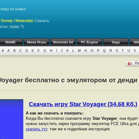
игры на новых
Dendy / Nintendo)
:
Скачать
тно, буква "S
MAME
Мини Игры
Nintendo 64
PC Engine
Sega
SN
#
A
B
C
D
E
F
G
H
I
J
K
L
M
N
O
P
Q
R
S
T
U
V
П
 Voyager бесплатно с эмулятором от денди 
Скачать игру Star Voyager (34.68 Кб.)
А как же скачать и поиграть:
Когда Вы бесплатно скачаете игру
Star Voyager
, она будет
нужно запустить через программу эмулятор FCE Ultra для
скачать тут
, там же и подробная инструкция.