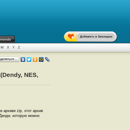
intendo
W
X
Y
Z
оделиться…
(Dendy, NES,
 в архиве zip, этот архив
 Денди, которую можно