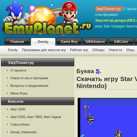
ЭмуПланет.ру:
Старые 
платформах!
Эмулятор денди (NES / 
игру
Star Voyager
беспла
Главная
Dendy
Game Boy
GBAdvance
GBColor
Dendy
Программы для запуска игр
Рейтинг игр
Обзоры
Новости
Игры:
ЭмуПланет.ру
Буква
S
.
О проекте
Скачать игру Star
Новости игр и программ
Nintendo)
Вопросы и предложения
Мини Игры
Консоли
Atari 2600
Atari 5200, Atari 7800, Atari Jaguar
ColecoVision
Dendy (Nintendo)