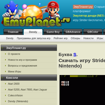
ЭмуПланет.ру:
Старые 
платформах!
Эмулятор денди (NES / 
игру
Strider
бесплатно, б
Главная
Dendy
Game Boy
GBAdvance
GBColor
Dendy
Программы для запуска игр
Рейтинг игр
Обзоры
Новости
Игры:
ЭмуПланет.ру
Буква
S
.
О проекте
Скачать игру Stri
Новости игр и программ
Nintendo)
Вопросы и предложения
Мини Игры
Консоли
Atari 2600
Atari 5200, Atari 7800, Atari Jaguar
ColecoVision
Dendy (Nintendo)