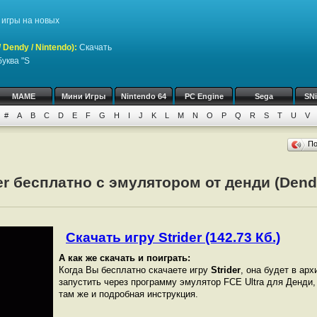
игры на новых
Dendy / Nintendo)
:
Скачать
уква "S
MAME
Мини Игры
Nintendo 64
PC Engine
Sega
SN
#
A
B
C
D
E
F
G
H
I
J
K
L
M
N
O
P
Q
R
S
T
U
V
П
der бесплатно с эмулятором от денди (Dend
Скачать игру Strider (142.73 Кб.)
А как же скачать и поиграть:
Когда Вы бесплатно скачаете игру
Strider
, она будет в арх
запустить через программу эмулятор FCE Ultra для Денди
там же и подробная инструкция.