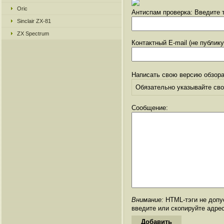
Oric
Антиспам проверка: Введите т
Sinclair ZX-81
ZX Spectrum
Контактный E-mail (не публик
Написать свою версию обзора
Обязательно указывайте свое
Сообщение:
Внимание:
HTML-тэги не допус
введите или скопируйте адре