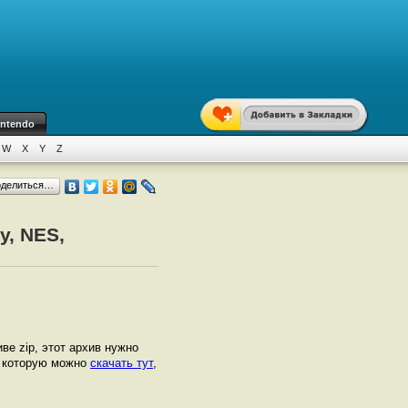
intendo
W
X
Y
Z
оделиться…
y, NES,
иве zip, этот архив нужно
, которую можно
скачать тут
,