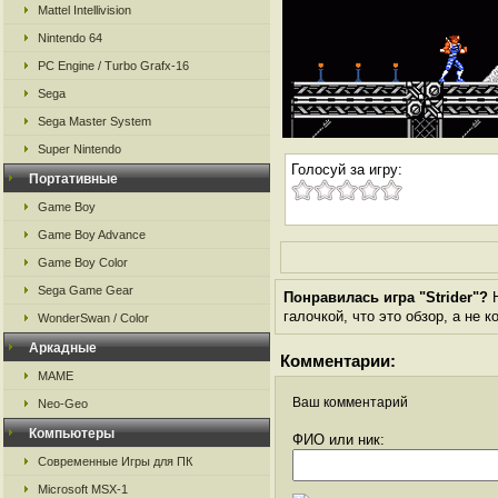
Mattel Intellivision
Nintendo 64
PC Engine / Turbo Grafx-16
Sega
Sega Master System
Super Nintendo
Голосуй за игру:
Портативные
Game Boy
Game Boy Advance
Game Boy Color
Sega Game Gear
Понравилась игра "Strider"?
Н
галочкой, что это обзор, а не 
WonderSwan / Color
Аркадные
Комментарии:
MAME
Ваш комментарий
Neo-Geo
Компьютеры
ФИО или ник:
Современные Игры для ПК
Microsoft MSX-1