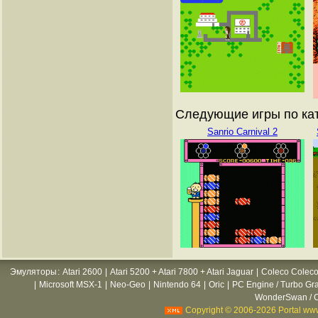
Следующие игры по кат
Sanrio Carnival 2
Эмуляторы
:
Atari 2600
|
Atari 5200 + Atari 7800 + Atari Jaguar
|
Coleco Coleco
|
Microsoft MSX-1
|
Neo-Geo
|
Nintendo 64
|
Oric
|
PC Engine / Turbo Gr
WonderSwan / C
Copyright © 2006-2026 Portal www