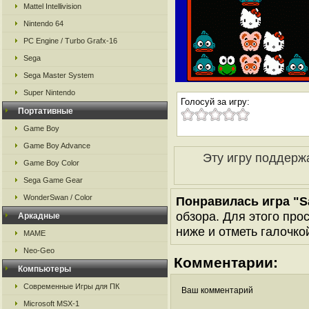
Mattel Intellivision
Nintendo 64
PC Engine / Turbo Grafx-16
Sega
Sega Master System
Super Nintendo
Голосуй за игру:
Портативные
Game Boy
Game Boy Advance
Эту игру поддерж
Game Boy Color
Sega Game Gear
WonderSwan / Color
Понравилась игра "Sa
обзора. Для этого про
Аркадные
ниже и отметь галочкой
MAME
Neo-Geo
Комментарии:
Компьютеры
Современные Игры для ПК
Ваш комментарий
Microsoft MSX-1