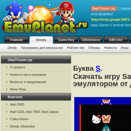
ЭмуПланет.ру:
Старые 
платформах!
Эмулятор денди (NES / 
игру
Sanrio Carnival
бесп
Главная
Dendy
Game Boy
GBAdvance
GBColor
Dendy
Программы для запуска игр
Рейтинг игр
Обзоры
Новости
Игры:
ЭмуПланет.ру
Буква
S
.
О проекте
Скачать игру Sa
Новости игр и программ
эмулятором от д
Вопросы и предложения
Мини Игры
Консоли
Atari 2600
Atari 5200, Atari 7800, Atari Jaguar
ColecoVision
Dendy (Nintendo)