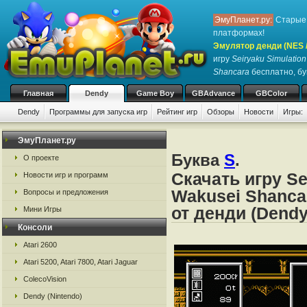
ЭмуПланет.ру:
Старые 
платформах!
Эмулятор денди (NES / 
игру
Seiryaku Simulation
Shancara
бесплатно, бу
Главная
Dendy
Game Boy
GBAdvance
GBColor
Dendy
Программы для запуска игр
Рейтинг игр
Обзоры
Новости
Игры:
ЭмуПланет.ру
Буква
S
.
О проекте
Скачать игру Se
Новости игр и программ
Wakusei Shanca
Вопросы и предложения
от денди (Dendy
Мини Игры
Консоли
Atari 2600
Atari 5200, Atari 7800, Atari Jaguar
ColecoVision
Dendy (Nintendo)