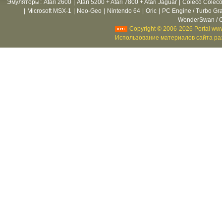
Эмуляторы
:
Atari 2600
|
Atari 5200 + Atari 7800 + Atari Jaguar
|
Coleco Coleco
|
Microsoft MSX-1
|
Neo-Geo
|
Nintendo 64
|
Oric
|
PC Engine / Turbo Gr
WonderSwan / C
Copyright © 2006-2026 Portal www
Использование материалов сайта раз