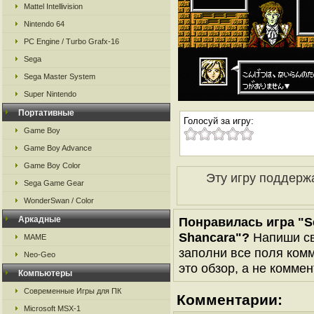
Mattel Intellivision
Nintendo 64
PC Engine / Turbo Grafx-16
Sega
Sega Master System
Super Nintendo
Портативные
Голосуй за игру:
Game Boy
Game Boy Advance
Game Boy Color
Эту игру поддерж
Sega Game Gear
WonderSwan / Color
Аркадные
Понравилась игра "Sei
Shancara"?
Напиши св
MAME
заполни все поля комм
Neo-Geo
это обзор, а не коммен
Компьютеры
Современные Игры для ПК
Комментарии:
Microsoft MSX-1