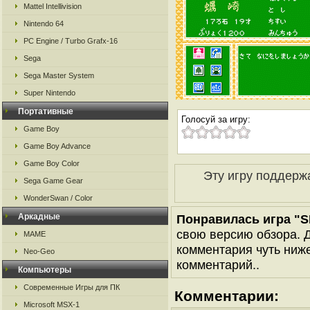
Mattel Intellivision
Nintendo 64
PC Engine / Turbo Grafx-16
Sega
Sega Master System
Super Nintendo
Портативные
Голосуй за игру:
Game Boy
Game Boy Advance
Game Boy Color
Эту игру поддерж
Sega Game Gear
WonderSwan / Color
Аркадные
Понравилась игра "S
свою версию обзора. Д
MAME
комментария чуть ниже 
Neo-Geo
комментарий..
Компьютеры
Современные Игры для ПК
Комментарии:
Microsoft MSX-1