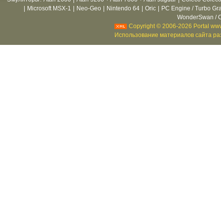
|
Microsoft MSX-1
|
Neo-Geo
|
Nintendo 64
|
Oric
|
PC Engine / Turbo Gr
WonderSwan / C
Copyright © 2006-2026 Portal www
Использование материалов сайта раз