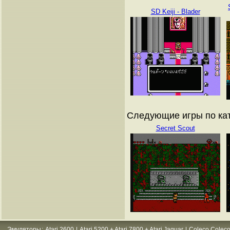
SD Keiji - Blader
Следующие игры по кат
Secret Scout
Эмуляторы
:
Atari 2600
|
Atari 5200 + Atari 7800 + Atari Jaguar
|
Coleco Coleco