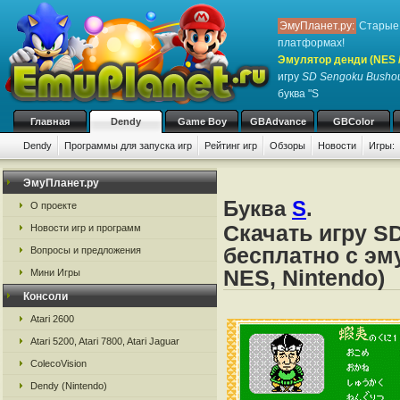
ЭмуПланет.ру:
Старые 
платформах!
Эмулятор денди (NES / 
игру
SD Sengoku Busho
буква "S
Главная
Dendy
Game Boy
GBAdvance
GBColor
Dendy
Программы для запуска игр
Рейтинг игр
Обзоры
Новости
Игры:
ЭмуПланет.ру
Буква
S
.
О проекте
Скачать игру S
Новости игр и программ
бесплатно с эм
Вопросы и предложения
NES, Nintendo)
Мини Игры
Консоли
Atari 2600
Atari 5200, Atari 7800, Atari Jaguar
ColecoVision
Dendy (Nintendo)