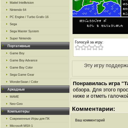
Mattel Intellivision
Nintendo 64
PC Engine / Turbo Grafx-16
Sega
Sega Master System
Super Nintendo
Голосуй за игру:
Портативные
Game Boy
Game Boy Advance
Эту игру поддерж
Game Boy Color
Sega Game Gear
WonderSwan / Color
Понравилась игра "T
обзора. Для этого про
Аркадные
ниже и отметь галочкой
MAME
Neo-Geo
Комментарии:
Компьютеры
Современные Игры для ПК
Ваш комментарий
Microsoft MSX-1