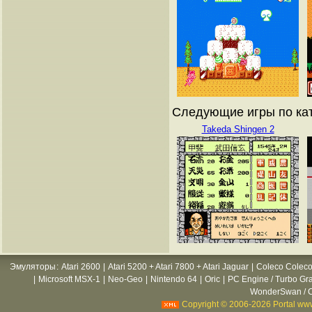
Следующие игры по кат
Takeda Shingen 2
Эмуляторы
:
Atari 2600
|
Atari 5200 + Atari 7800 + Atari Jaguar
|
Coleco Coleco
|
Microsoft MSX-1
|
Neo-Geo
|
Nintendo 64
|
Oric
|
PC Engine / Turbo Gr
WonderSwan / C
Copyright © 2006-2026 Portal www