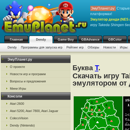
ЭмуПланет.ру:
Старые 
платформах!
Эмулятор денди (NES / 
игру
Takeda Shingen
бес
Главная
Dendy
Game Boy
GBAdvance
GBColor
Dendy
Программы для запуска игр
Рейтинг игр
Обзоры
Новости
Игры:
ЭмуПланет.ру
Буква
T
.
О проекте
Скачать игру T
Новости игр и программ
эмулятором от д
Вопросы и предложения
Мини Игры
Консоли
Atari 2600
Atari 5200, Atari 7800, Atari Jaguar
ColecoVision
Dendy (Nintendo)