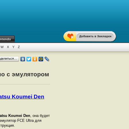
intendo
W
X
Y
Z
оделиться…
тно с эмулятором
katsu Koumei Den
katsu Koumei Den
, она будет
 эмулятор FCE Ultra для
струкция.