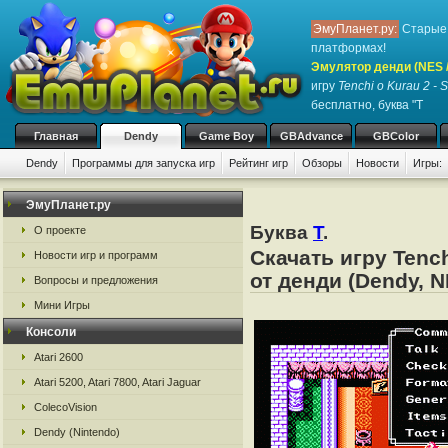
ЭмуПланет.ру:
Старые 
платформах!
Эмулятор денди (NES / 
игру
Tenchi o Kurau 2 -
бесплатно, буква "T
Главная
Dendy
Game Boy
GBAdvance
GBColor
Dendy
Программы для запуска игр
Рейтинг игр
Обзоры
Новости
Игры:
ЭмуПланет.ру
Буква
T
.
О проекте
Скачать игру Tenc
Новости игр и программ
от денди (Dendy, N
Вопросы и предложения
Мини Игры
Консоли
Atari 2600
Atari 5200, Atari 7800, Atari Jaguar
ColecoVision
Dendy (Nintendo)