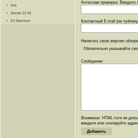
Антиспам проверка: Введите т
Oric
Sinclair ZX-81
ZX Spectrum
Контактный E-mail (не публик
Написать свою версию обзора
Обязательно указывайте свое
Сообщение:
Внимание:
HTML-тэги не допус
введите или скопируйте адре