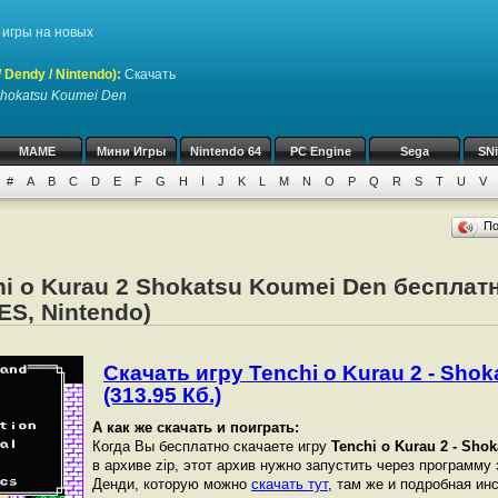
игры на новых
Dendy / Nintendo)
:
Скачать
 Shokatsu Koumei Den
MAME
Мини Игры
Nintendo 64
PC Engine
Sega
SN
#
A
B
C
D
E
F
G
H
I
J
K
L
M
N
O
P
Q
R
S
T
U
V
П
hi o Kurau 2 Shokatsu Koumei Den беспла
ES, Nintendo)
Скачать игру Tenchi o Kurau 2 - Sho
(313.95 Кб.)
А как же скачать и поиграть:
Когда Вы бесплатно скачаете игру
Tenchi o Kurau 2 - Sho
в архиве zip, этот архив нужно запустить через программу
Денди, которую можно
скачать тут
, там же и подробная ин