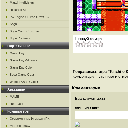
Mattel Intellivision
Nintendo 64
PC Engine / Turbo Grafx-16
Sega
Sega Master System
Super Nintendo
Голосуй за игру:
Портативные
Game Boy
Game Boy Advance
Game Boy Color
Понравилась игра "Tenchi o K
Sega Game Gear
комментария чуть ниже и отметь
WonderSwan / Color
Комментарии:
Аркадные
MAME
Ваш комментарий
Neo-Geo
ФИО или ник:
Компьютеры
Современные Игры для ПК
Microsoft MSX-1