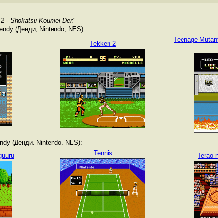
 2 - Shokatsu Koumei Den
"
ndy (Денди, Nintendo, NES):
Teenage Mutant 
Tekken 2
dy (Денди, Nintendo, NES):
Tennis
guuru
Terao 