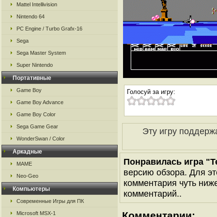
Mattel Intellivision
Nintendo 64
PC Engine / Turbo Grafx-16
Sega
Sega Master System
Super Nintendo
Портативные
Game Boy
Голосуй за игру:
Game Boy Advance
Game Boy Color
Sega Game Gear
Эту игру поддерж
WonderSwan / Color
Аркадные
Понравилась игра "Tet
MAME
версию обзора. Для эт
Neo-Geo
комментария чуть ниже 
Компьютеры
комментарий..
Современные Игры для ПК
Комментарии:
Microsoft MSX-1