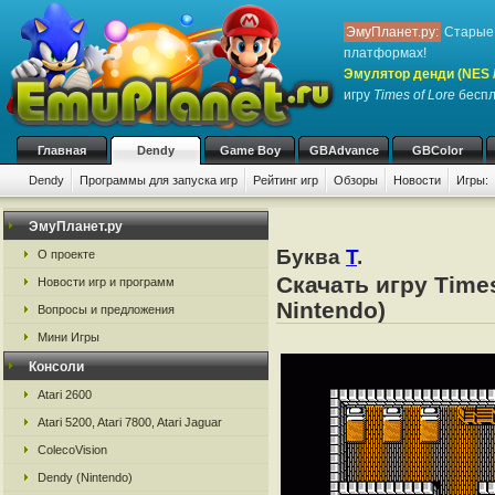
ЭмуПланет.ру:
Старые 
платформах!
Эмулятор денди (NES / 
игру
Times of Lore
беспл
Главная
Dendy
Game Boy
GBAdvance
GBColor
Dendy
Программы для запуска игр
Рейтинг игр
Обзоры
Новости
Игры:
ЭмуПланет.ру
Буква
T
.
О проекте
Скачать игру Time
Новости игр и программ
Nintendo)
Вопросы и предложения
Мини Игры
Консоли
Atari 2600
Atari 5200, Atari 7800, Atari Jaguar
ColecoVision
Dendy (Nintendo)