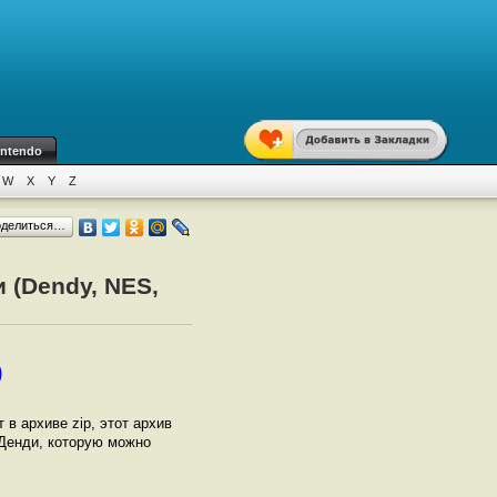
intendo
W
X
Y
Z
оделиться…
 (Dendy, NES,
)
т в архиве zip, этот архив
 Денди, которую можно