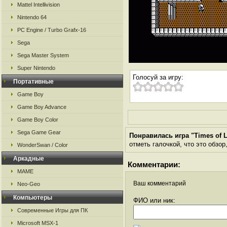
Mattel Intellivision
Nintendo 64
PC Engine / Turbo Grafx-16
Sega
Sega Master System
Super Nintendo
Голосуй за игру:
Портативные
Game Boy
Game Boy Advance
Game Boy Color
Sega Game Gear
Понравилась игра "Times of 
отметь галочкой, что это обзор
WonderSwan / Color
Аркадные
Комментарии:
MAME
Ваш комментарий
Neo-Geo
Компьютеры
ФИО или ник:
Современные Игры для ПК
Microsoft MSX-1