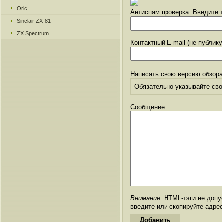
Oric
Антиспам проверка: Введите т
Sinclair ZX-81
ZX Spectrum
Контактный E-mail (не публик
Написать свою версию обзора
Обязательно указывайте свое
Сообщение:
Внимание:
HTML-тэги не допус
введите или скопируйте адре