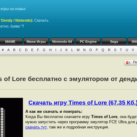
игры на новых
Dendy / Nintendo)
:
Скачать
атно, буква "T
MAME
Мини Игры
Nintendo 64
PC Engine
Sega
SN
#
A
B
C
D
E
F
G
H
I
J
K
L
M
N
O
P
Q
R
S
T
U
V
П
s of Lore бесплатно с эмулятором от денди
Скачать игру Times of Lore (67.35 Кб.
А как же скачать и поиграть:
Когда Вы бесплатно скачаете игру
Times of Lore
, она буде
нужно запустить через программу эмулятор FCE Ultra для
скачать тут
, там же и подробная инструкция.