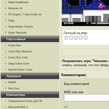
Mattel Intellivision
Nintendo 64
PC Engine / Turbo Grafx-16
Sega
Sega Master System
Super Nintendo
Голосуй за игру:
Портативные
Game Boy
Game Boy Advance
Game Boy Color
Понравилась игра "Tetsuwan
Sega Game Gear
отметь галочкой, что это обзор
WonderSwan / Color
Комментарии:
Аркадные
MAME
Ваш комментарий
Neo-Geo
ФИО или ник:
Компьютеры
Современные Игры для ПК
Microsoft MSX-1