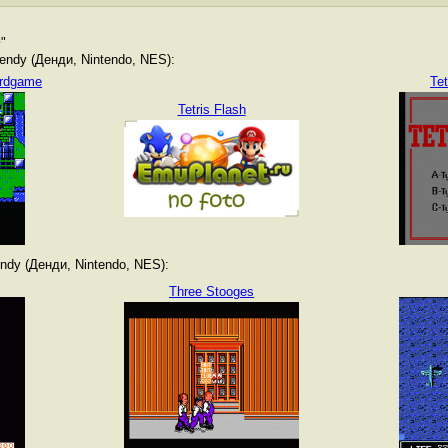
m
"
ndy (Денди, Nintendo, NES):
ardgame
Tet
Tetris Flash
dy (Денди, Nintendo, NES):
Three Stooges