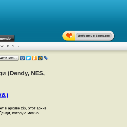
intendo
W
X
Y
Z
оделиться…
и (Dendy, NES,
б.)
ет в архиве zip, этот архив
 Денди, которую можно