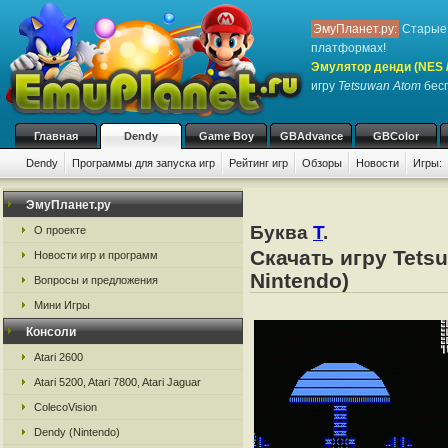
ЭмуПланет.ру:
Старые 
платформах!
Эмулятор денди (NES / 
игру
Tetsuwan Atom
бесп
Главная
Dendy
Game Boy
GBAdvance
GBColor
Dendy
Программы для запуска игр
Рейтинг игр
Обзоры
Новости
Игры:
ЭмуПланет.ру
Буква
T
.
О проекте
Скачать игру Tets
Новости игр и программ
Nintendo)
Вопросы и предложения
Мини Игры
Консоли
Atari 2600
Atari 5200, Atari 7800, Atari Jaguar
ColecoVision
Dendy (Nintendo)