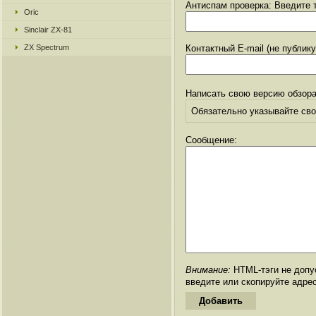
Антиспам проверка: Введите т
Oric
Sinclair ZX-81
ZX Spectrum
Контактный E-mail (не публик
Написать свою версию обзора
Обязательно указывайте свое
Сообщение:
Внимание:
HTML-тэги не допус
введите или скопируйте адре