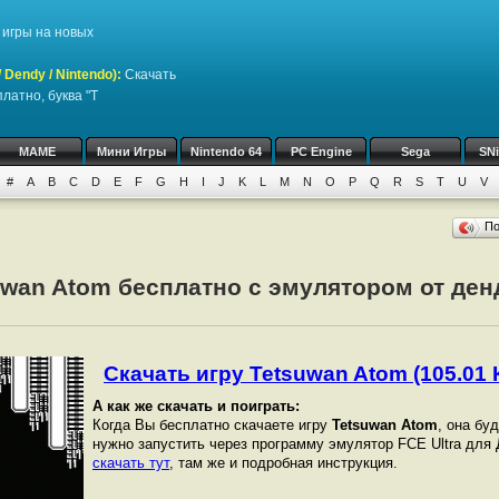
игры на новых
Dendy / Nintendo)
:
Скачать
латно, буква "T
MAME
Мини Игры
Nintendo 64
PC Engine
Sega
SN
#
A
B
C
D
E
F
G
H
I
J
K
L
M
N
O
P
Q
R
S
T
U
V
П
uwan Atom бесплатно с эмулятором от денд
Скачать игру Tetsuwan Atom (105.01 К
А как же скачать и поиграть:
Когда Вы бесплатно скачаете игру
Tetsuwan Atom
, она буд
нужно запустить через программу эмулятор FCE Ultra для
скачать тут
, там же и подробная инструкция.