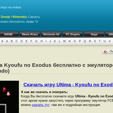
игры на новых
Dendy / Nintendo)
:
Скачать
Exodus
бесплатно, буква "U
MAME
Мини Игры
Nintendo 64
PC Engine
Sega
SN
#
A
B
C
D
E
F
G
H
I
J
K
L
M
N
O
P
Q
R
S
T
U
V
П
ma Kyoufu no Exodus бесплатно с эмулято
ndo)
Скачать игру Ultima - Kyoufu no Exodu
А как же скачать и поиграть:
Когда Вы бесплатно скачаете игру
Ultima - Kyoufu no Exo
этот архив нужно запустить через программу эмулятор FCE
можно
скачать тут
, там же и подробная инструкция.