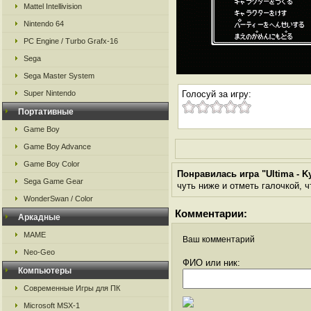
Mattel Intellivision
Nintendo 64
PC Engine / Turbo Grafx-16
Sega
Sega Master System
Super Nintendo
Голосуй за игру:
Портативные
Game Boy
Game Boy Advance
Game Boy Color
Понравилась игра "Ultima - K
Sega Game Gear
чуть ниже и отметь галочкой, ч
WonderSwan / Color
Комментарии:
Аркадные
MAME
Ваш комментарий
Neo-Geo
ФИО или ник:
Компьютеры
Современные Игры для ПК
Microsoft MSX-1