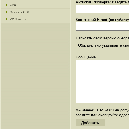
Антиспам проверка: Введите т
Oric
Sinclair ZX-81
ZX Spectrum
Контактный E-mail (не публик
Написать свою версию обзора
Обязательно указывайте свое
Сообщение:
Внимание:
HTML-тэги не допус
введите или скопируйте адре