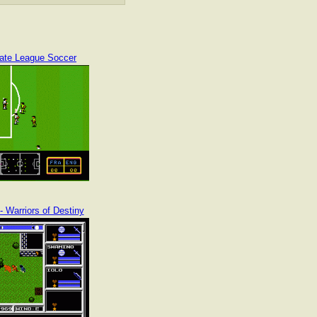
mate League Soccer
- Warriors of Destiny