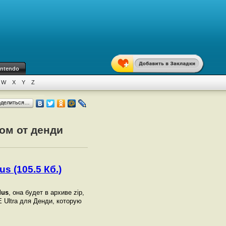
intendo
W
X
Y
Z
оделиться…
ром от денди
s (105.5 Кб.)
dus
, она будет в архиве zip,
 Ultra для Денди, которую