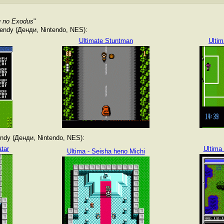
u no Exodus
"
ndy (Денди, Nintendo, NES):
Ultimate Stuntman
Ulti
dy (Денди, Nintendo, NES):
atar
Ultima 
Ultima - Seisha heno Michi