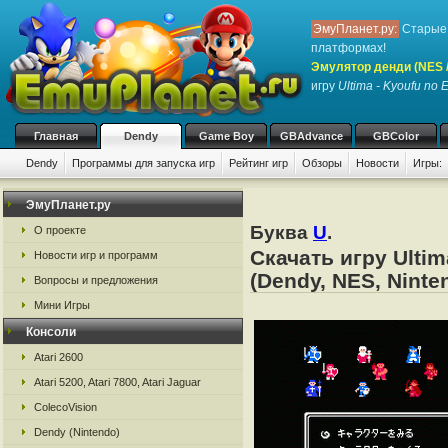
ЭмуПланет.ру:
Старые 
платформах!
Эмулятор денди (NES / 
игру
Ultima - Kyoufu no 
Главная
Dendy
Game Boy
GBAdvance
GBColor
Dendy
Программы для запуска игр
Рейтинг игр
Обзоры
Новости
Игры:
ЭмуПланет.ру
Буква
U
.
О проекте
Скачать игру Ulti
Новости игр и программ
(Dendy, NES, Ninte
Вопросы и предложения
Мини Игры
Консоли
Atari 2600
Atari 5200, Atari 7800, Atari Jaguar
ColecoVision
Dendy (Nintendo)