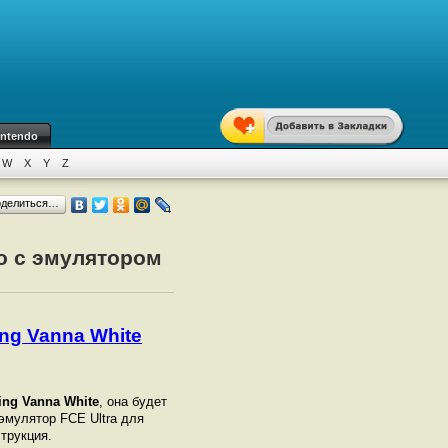
intendo
W
X
Y
Z
оделиться…
но с эмулятором
ing Vanna White
ring Vanna White
, она будет
 эмулятор FCE Ultra для
струкция.