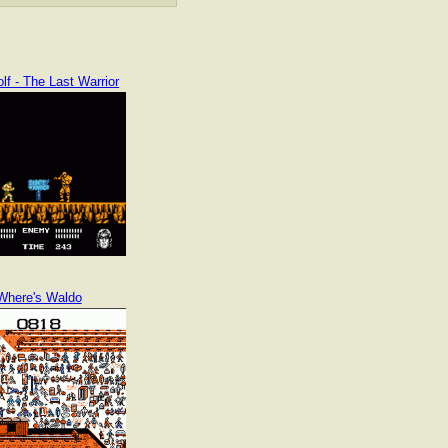
f - The Last Warrior
Where's Waldo