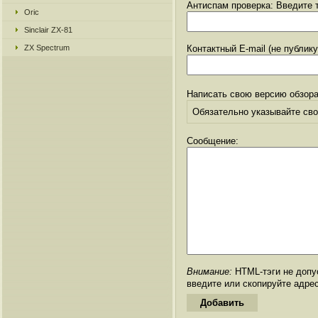
Антиспам проверка: Введите т
Oric
Sinclair ZX-81
ZX Spectrum
Контактный E-mail (не публик
Написать свою версию обзора
Обязательно указывайте свое
Сообщение:
Внимание:
HTML-тэги не допус
введите или скопируйте адре