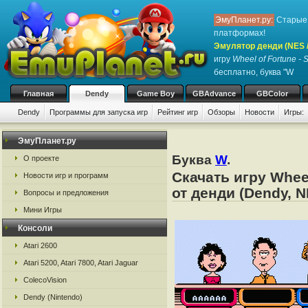
ЭмуПланет.ру:
Старые 
платформах!
Эмулятор денди (NES / 
игру
Wheel of Fortune - 
бесплатно, буква "W
Главная
Dendy
Game Boy
GBAdvance
GBColor
Dendy
Программы для запуска игр
Рейтинг игр
Обзоры
Новости
Игры:
ЭмуПланет.ру
Буква
W
.
О проекте
Скачать игру Whee
Новости игр и программ
от денди (Dendy, N
Вопросы и предложения
Мини Игры
Консоли
Atari 2600
Atari 5200, Atari 7800, Atari Jaguar
ColecoVision
Dendy (Nintendo)