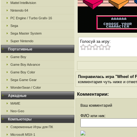
Mattel Intellivision
Nintendo 64
PC Engine / Turbo Grafx-16
Sega
Sega Master System
Super Nintendo
Голосуй за игру:
Портативные
Game Boy
Game Boy Advance
Game Boy Color
Понравилась игра "Wheel of Fo
Sega Game Gear
комментария чуть ниже и отметь
WonderSwan / Color
Комментарии:
Аркадные
MAME
Ваш комментарий
Neo-Geo
ФИО или ник:
Компьютеры
Современные Игры для ПК
Microsoft MSX-1