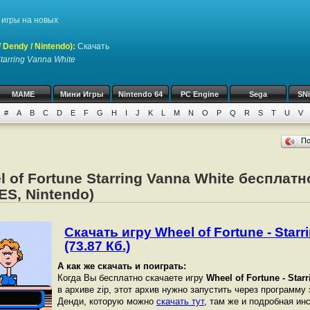
игры на новых
Dendy / Nintendo)
:
Скачать
Starring Vanna White
MAME
Мини Игры
Nintendo 64
PC Engine
Sega
SN
#
A
B
C
D
E
F
G
H
I
J
K
L
M
N
O
P
Q
R
S
T
U
V
П
l of Fortune Starring Vanna White бесплат
ES, Nintendo)
Скачать игру Wheel of Fortune - Starr
(73.87 Кб.)
А как же скачать и поиграть:
Когда Вы бесплатно скачаете игру
Wheel of Fortune - Star
в архиве zip, этот архив нужно запустить через программу
Денди, которую можно
скачать тут
, там же и подробная ин