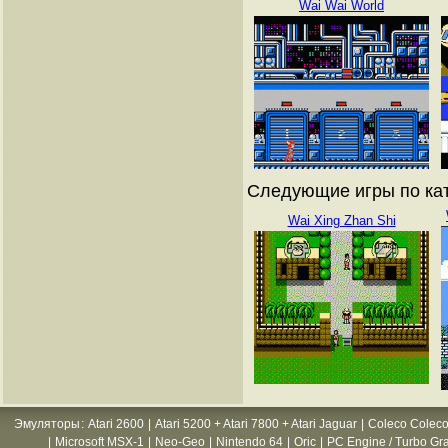
Wai Wai World
Следующие игры по кат
Wai Xing Zhan Shi
Эмуляторы
:
Atari 2600
|
Atari 5200 + Atari 7800 + Atari Jaguar
|
Coleco Coleco
|
Microsoft MSX-1
|
Neo-Geo
|
Nintendo 64
|
Oric
|
PC Engine / Turbo Gr