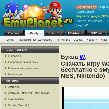
ЭмуПланет.ру:
Старые 
платформах!
Эмулятор денди (NES / 
игру
Wai Wai World 2 - S
буква "W
Главная
Dendy
Game Boy
GBAdvance
GBColor
Dendy
Программы для запуска игр
Рейтинг игр
Обзоры
Новости
Игры:
ЭмуПланет.ру
Буква
W
.
О проекте
Скачать игру Wa
Новости игр и программ
бесплатно с эм
Вопросы и предложения
NES, Nintendo)
Мини Игры
Консоли
Atari 2600
Atari 5200, Atari 7800, Atari Jaguar
ColecoVision
Dendy (Nintendo)