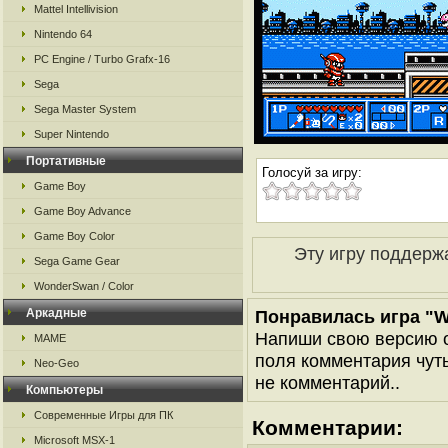
Mattel Intellivision
Nintendo 64
PC Engine / Turbo Grafx-16
Sega
Sega Master System
Super Nintendo
Портативные
Голосуй за игру:
Game Boy
Game Boy Advance
Game Boy Color
Эту игру поддерж
Sega Game Gear
WonderSwan / Color
Аркадные
Понравилась игра "Wa
Напиши свою версию о
MAME
поля комментария чуть 
Neo-Geo
не комментарий..
Компьютеры
Современные Игры для ПК
Комментарии:
Microsoft MSX-1