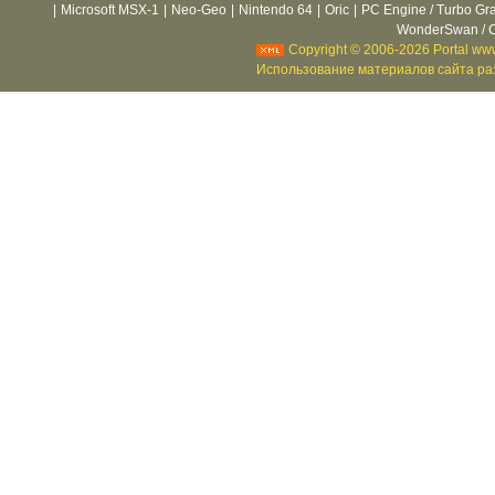
|
Microsoft MSX-1
|
Neo-Geo
|
Nintendo 64
|
Oric
|
PC Engine / Turbo Gr
WonderSwan / C
Copyright © 2006-2026 Portal www
Использование материалов сайта раз