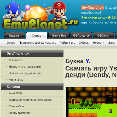
ЭмуПланет.ру:
Старые 
платформах!
Эмулятор денди (NES / 
игру
Ys
бесплатно, букв
Главная
Dendy
Game Boy
GBAdvance
GBColor
Dendy
Программы для запуска игр
Рейтинг игр
Обзоры
Новости
Игры:
ЭмуПланет.ру
Буква
Y
.
О проекте
Скачать игру Y
Новости игр и программ
денди (Dendy, N
Вопросы и предложения
Мини Игры
Консоли
Atari 2600
Atari 5200, Atari 7800, Atari Jaguar
ColecoVision
Dendy (Nintendo)