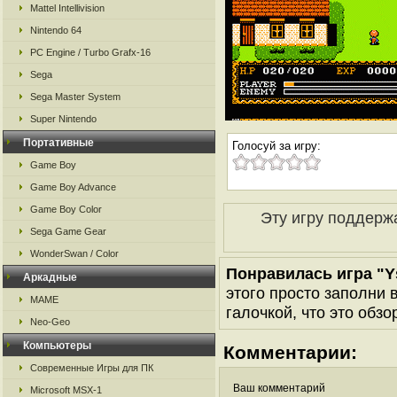
Mattel Intellivision
Nintendo 64
PC Engine / Turbo Grafx-16
Sega
Sega Master System
Super Nintendo
Портативные
Голосуй за игру:
Game Boy
Game Boy Advance
Game Boy Color
Эту игру поддерж
Sega Game Gear
WonderSwan / Color
Понравилась игра "Y
Аркадные
этого просто заполни 
MAME
галочкой, что это обзо
Neo-Geo
Компьютеры
Комментарии:
Современные Игры для ПК
Ваш комментарий
Microsoft MSX-1