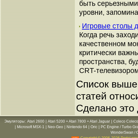
быть серьезными
уровни, запомин
Игровые столы д
Когда речь заход
качественном мон
критически важны
пространства, бу
CRT-телевизором
Список выше 
статей относ
Сделано это 
Эмуляторы
:
Atari 2600
|
Atari 5200 + Atari 7800 + Atari Jaguar
|
Coleco Coleco
|
Microsoft MSX-1
|
Neo-Geo
|
Nintendo 64
|
Oric
|
PC Engine / Turbo Gr
WonderSwan / C