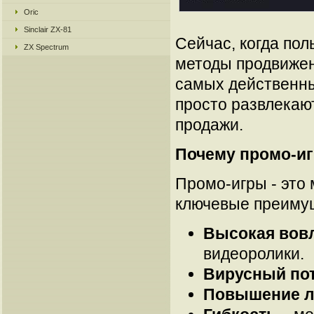
Oric
Sinclair ZX-81
Сейчас, когда по
ZX Spectrum
методы продвижен
самых действенных
просто развлекаю
продажи.
Почему промо-и
Промо-игры - это 
ключевые преиму
Высокая вов
видеоролики.
Вирусный по
Повышение л