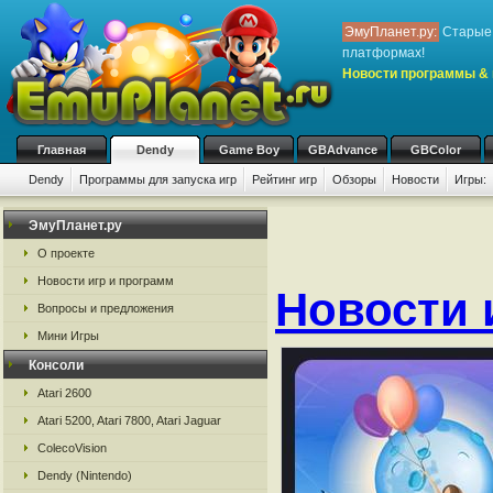
ЭмуПланет.ру:
Старые 
платформах!
Новости программы & 
Главная
Dendy
Game Boy
GBAdvance
GBColor
Dendy
Программы для запуска игр
Рейтинг игр
Обзоры
Новости
Игры:
ЭмуПланет.ру
О проекте
Новости игр и программ
Новости 
Вопросы и предложения
Мини Игры
Консоли
Atari 2600
Atari 5200, Atari 7800, Atari Jaguar
ColecoVision
Dendy (Nintendo)