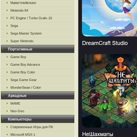
Mattel Intellivision
Nintendo 64
PC Engine / Turbo Grafx-16
Sega
Sega Master System
Super Nintendo
Портативные
Game Boy
Game Boy Advance
Game Boy Color
Sega Game Gear
WonderSwan / Color
Аркадные
MAME
Neo-Geo
Компьютеры
Современные Игры для ПК
Microsoft MSX-1