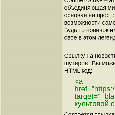
Counter-Strike – э
объединяющая мил
основан на просто
возможности само
Будь то новичок и
свое в этом леге
Ссылку на новос
шутеров.'
Вы может
HTML код:
<a
href="https
target="_bl
культовой 
Откроется ссылка 