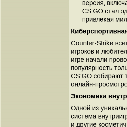
версия, включ
CS:GO стал од
привлекая мил
Киберспортивная
Counter-Strike в
игроков и любите
игре начали прово
популярность тол
CS:GO собирают т
онлайн-просмотро
Экономика внутр
Одной из уникальн
система внутрииг
и другие космети