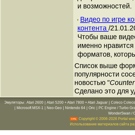
и возможностей.
Видео по игре к
контента
/21.01.2
Чтобы ваше виде
именно нравится 
форматов, которы
Список выше форм
популярности сосе
новостью "
Counter
Сделано это для у
Эмуляторы
:
Atari 2600
|
Atari 5200 + Atari 7800 + Atari Jaguar
|
Coleco Coleco
|
Microsoft MSX-1
|
Neo-Geo
|
Nintendo 64
|
Oric
|
PC Engine / Turbo Gr
WonderSwan / C
Copyright © 2006-2026 Portal www
Использование материалов сайта раз