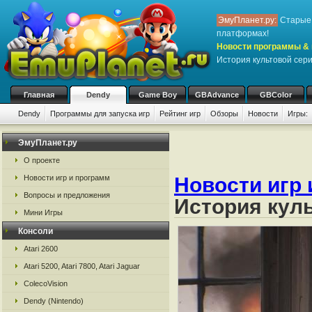
ЭмуПланет.ру:
Старые 
платформах!
Новости программы & 
История культовой сер
Главная
Dendy
Game Boy
GBAdvance
GBColor
Dendy
Программы для запуска игр
Рейтинг игр
Обзоры
Новости
Игры:
ЭмуПланет.ру
О проекте
Новости игр и программ
Новости игр 
Вопросы и предложения
История кул
Мини Игры
Консоли
Atari 2600
Atari 5200, Atari 7800, Atari Jaguar
ColecoVision
Dendy (Nintendo)