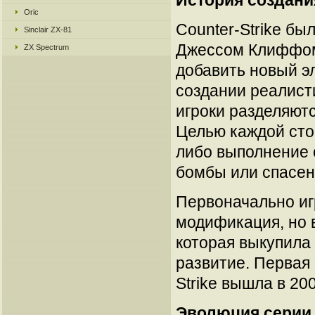
История создани
Oric
Counter-Strike бы
Sinclair ZX-81
Джессом Клиффом (
ZX Spectrum
добавить новый эл
создании реалисти
игроки разделяютс
Целью каждой сто
либо выполнение 
бомбы или спасен
Первоначально иг
модификация, но 
которая выкупила 
развитие. Первая
Strike вышла в 20
Эволюция серии