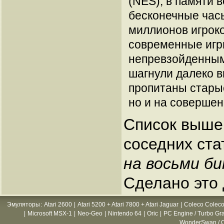
(NES), в памяти 
бесконечные часы
миллионов игроко
современные игр
непревзойденными
шагнули далеко в
пропитаны старые
но и на совершен
Список выше
соседних ста
на восьми би
Сделано это 
Эмуляторы
:
Atari 2600
|
Atari 5200 + Atari 7800 + Atari Jaguar
|
Coleco Coleco
|
Microsoft MSX-1
|
Neo-Geo
|
Nintendo 64
|
Oric
|
PC Engine / Turbo Gr
WonderSwan / C