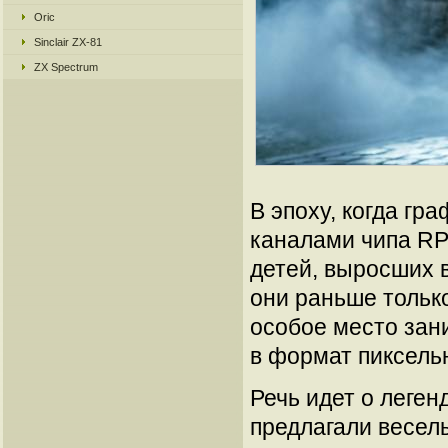
Oric
Sinclair ZX-81
ZX Spectrum
В эпоху, когда гр
каналами чипа RP
детей, выросших в
они раньше тольк
особое место зан
в формат пиксель
Речь идет о леген
предлагали веселы