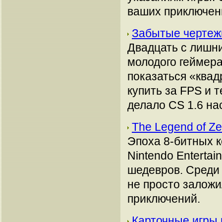
ваших приключени
Забытые чертежи
Двадцать с лишни
молодого геймера
показаться «квад
купить за FPS и 
делало CS 1.6 на
The Legend of Z
Эпоха 8-битных к
Nintendo Enterta
шедевров. Среди 
не просто заложи
приключений.
Карточные игры 