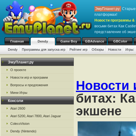
ЭмуПланет.ру:
Старые 
платформах!
Новости программы & 
восьми битах Как Castl
представление об экше
Главная
Dendy
Game Boy
GBAdvance
GBColor
Dendy
Программы для запуска игр
Рейтинг игр
Обзоры
Новости
Игры:
ЭмуПланет.ру
О проекте
Новости игр и программ
Новости 
Вопросы и предложения
Мини Игры
битах: К
Консоли
экшене
Atari 2600
Atari 5200, Atari 7800, Atari Jaguar
ColecoVision
Dendy (Nintendo)