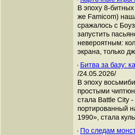
В эпоху 8-битных
же Famicom) нашл
сражалось с Боуз
запустить пасьян
невероятным: кол
экрана, только д
Битва за базу: 
/24.05.2026/
В эпоху восьмиби
простыми чиптюна
стала Battle Cit
портированный на
1990», стала кул
По следам монст