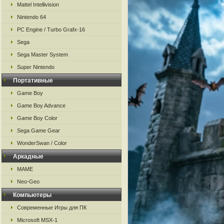
Mattel Intellivision
Nintendo 64
PC Engine / Turbo Grafx-16
Sega
Sega Master System
Super Nintendo
Портативные
Game Boy
Game Boy Advance
Game Boy Color
Sega Game Gear
WonderSwan / Color
Аркадные
MAME
Neo-Geo
Компьютеры
Современные Игры для ПК
Microsoft MSX-1