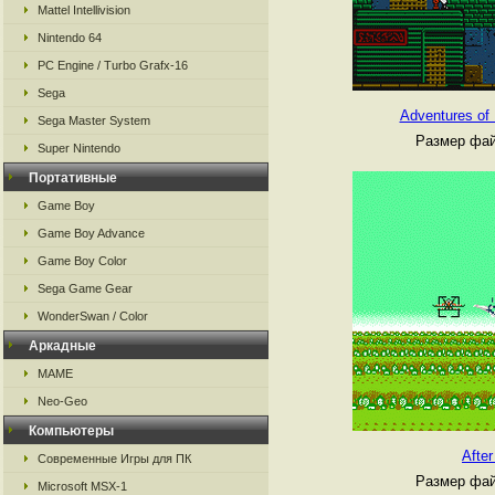
Mattel Intellivision
Nintendo 64
PC Engine / Turbo Grafx-16
Sega
Adventures of 
Sega Master System
Размер фай
Super Nintendo
Портативные
Game Boy
Game Boy Advance
Game Boy Color
Sega Game Gear
WonderSwan / Color
Аркадные
MAME
Neo-Geo
Компьютеры
After
Современные Игры для ПК
Размер фай
Microsoft MSX-1