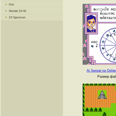
Oric
Sinclair ZX-81
ZX Spectrum
Ai Sensei no Oshie
Размер фай