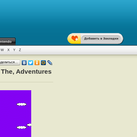
intendo
W
X
Y
Z
оделиться…
 The, Adventures