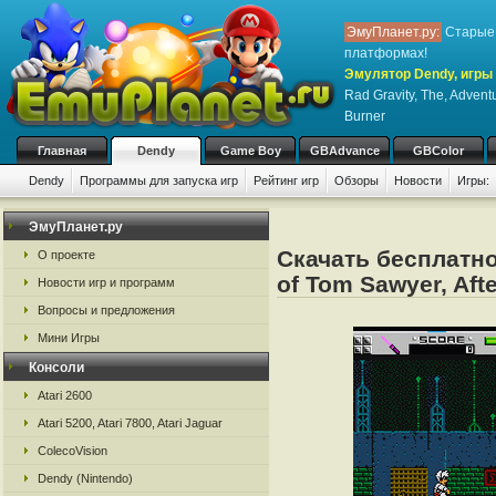
ЭмуПланет.ру:
Старые 
платформах!
Эмулятор Dendy, игры 
Rad Gravity, The, Advent
Burner
Главная
Dendy
Game Boy
GBAdvance
GBColor
Dendy
Программы для запуска игр
Рейтинг игр
Обзоры
Новости
Игры:
ЭмуПланет.ру
Скачать бесплатно 
О проекте
of Tom Sawyer, Aft
Новости игр и программ
Вопросы и предложения
Мини Игры
Консоли
Atari 2600
Atari 5200, Atari 7800, Atari Jaguar
ColecoVision
Dendy (Nintendo)