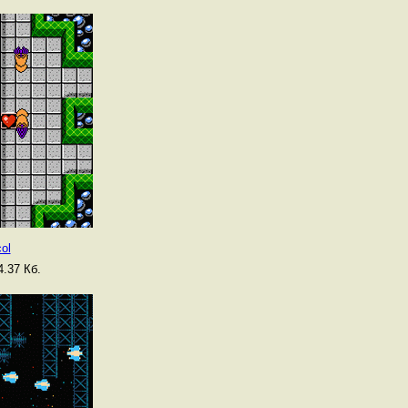
ol
.37 Кб.