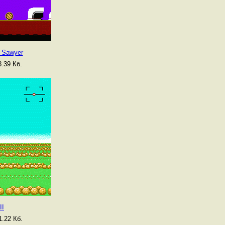
 Sawyer
.39 Кб.
II
.22 Кб.