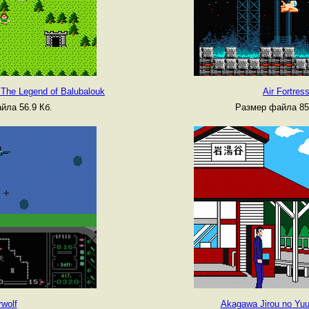
 The Legend of Balubalouk
Air Fortres
йла 56.9 Кб.
Размер файла 85
rwolf
Akagawa Jirou no Yuu