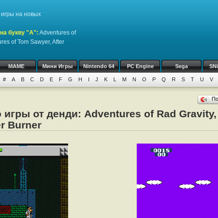
игры на новых
на букву "A":
Adventures of
ures of Tom Sawyer, After
MAME
Мини Игры
Nintendo 64
PC Engine
Sega
SN
#
A
B
C
D
E
F
G
H
I
J
K
L
M
N
O
P
Q
R
S
T
U
V
П
игры от денди: Adventures of Rad Gravity,
er Burner