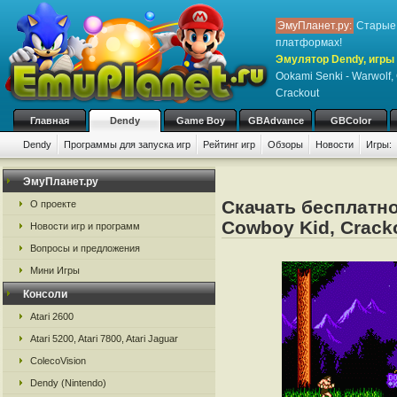
ЭмуПланет.ру:
Старые 
платформах!
Эмулятор Dendy, игры 
Ookami Senki - Warwolf,
Crackout
Главная
Dendy
Game Boy
GBAdvance
GBColor
Dendy
Программы для запуска игр
Рейтинг игр
Обзоры
Новости
Игры:
ЭмуПланет.ру
Скачать бесплатно 
О проекте
Cowboy Kid, Crack
Новости игр и программ
Вопросы и предложения
Мини Игры
Консоли
Atari 2600
Atari 5200, Atari 7800, Atari Jaguar
ColecoVision
Dendy (Nintendo)