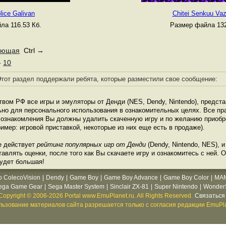
ice Galivan
Chitei Senkuu Va
ла 116.53 Кб.
Размер файла 132
ующая
Ctrl →
-
10
тот раздел поддержали ребята, которые разместили свое сообщение:
твом РФ все игры и эмуляторы от Денди (NES, Dendy, Nintendo), предст
ьно для персонального использования в ознакомительных целях. Все пр
е ознакомления Вы должны удалить скаченную игру и по желанию приоб
имер: игровой приставкой, некоторые из них еще есть в продаже).
е действует
рейтинг популярных игр от Денди
(Dendy, Nintendo, NES), 
влять оценки, после того как Вы скачаете игру и ознакомитесь с ней. О
будет большая!
o ColecoVision
|
Dendy
|
Game Boy
|
Game Boy Advance
|
Game Boy Color
|
MA
ega Game Gear
|
Sega Master System
|
Sinclair ZX-81
|
Super Nintendo
|
WonderS
Copyright © 2006-2026 Portal www.EmuPlanet.ru. All Rights Reserved.
Связаться 
ьзование материалов сайта разрешается только с согласия редакции EmuPla