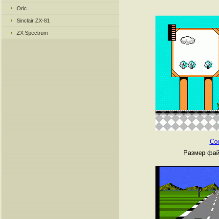
Oric
Sinclair ZX-81
ZX Spectrum
Co
Размер фай