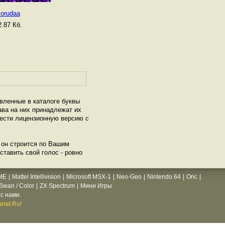
zorudaa
.87 Кб.
авленные в каталоге буквы
ава на них принадлежат их
рести лицензионную версию с
и он строится по Вашим
ставить свой голос - ровно
ME
|
Mattel Intellivision
|
Microsoft MSX-1
|
Neo-Geo
|
Nintendo 64
|
Oric
|
wan / Color
|
ZX Spectrum
|
Мини Игры
с нами.
net.Ru!