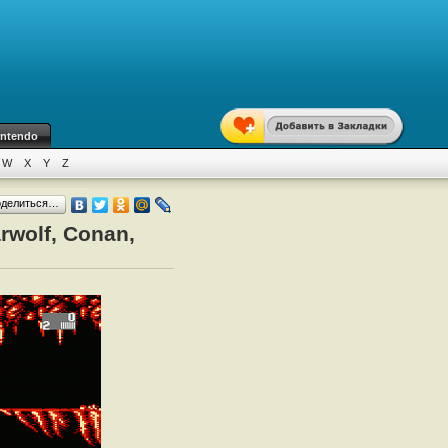
intendo
W
X
Y
Z
оделиться…
rwolf, Conan,