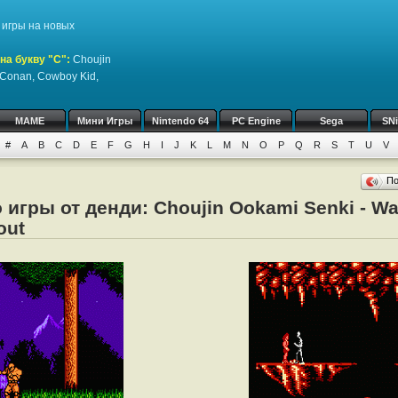
игры на новых
на букву "C":
Choujin
 Conan, Cowboy Kid,
MAME
Мини Игры
Nintendo 64
PC Engine
Sega
SN
#
A
B
C
D
E
F
G
H
I
J
K
L
M
N
O
P
Q
R
S
T
U
V
П
игры от денди: Choujin Ookami Senki - Wa
out