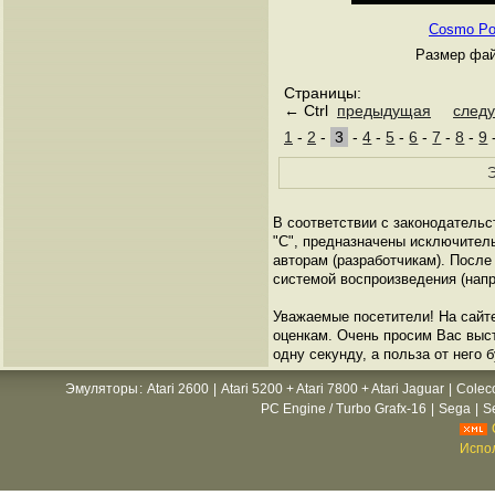
Cosmo Pol
Размер фай
Страницы:
← Ctrl
предыдущая
след
1
-
2
-
3
-
4
-
5
-
6
-
7
-
8
-
9
Э
В соответствии с законодательс
"C", предназначены исключител
авторам (разработчикам). Посл
системой воспроизведения (напр
Уважаемые посетители! На сайт
оценкам. Очень просим Вас выста
одну секунду, а польза от него 
Эмуляторы
:
Atari 2600
|
Atari 5200 + Atari 7800 + Atari Jaguar
|
Colec
PC Engine / Turbo Grafx-16
|
Sega
|
S
Испол