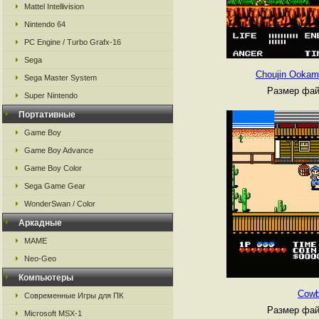
Mattel Intellivision
Nintendo 64
PC Engine / Turbo Grafx-16
Sega
Choujin Ookami
Sega Master System
Размер фай
Super Nintendo
Портативные
Game Boy
Game Boy Advance
Game Boy Color
Sega Game Gear
WonderSwan / Color
Аркадные
MAME
Neo-Geo
Компьютеры
Cowb
Современные Игры для ПК
Размер фай
Microsoft MSX-1