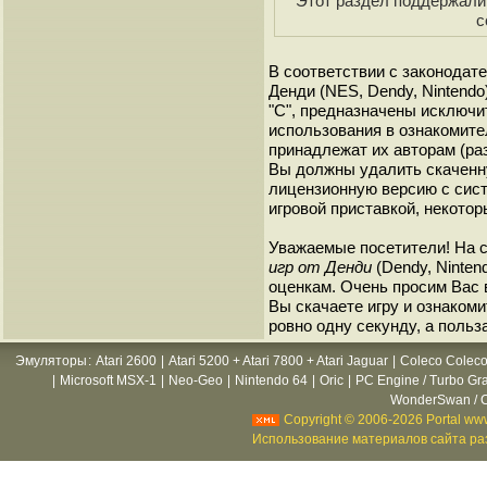
Этот раздел поддержали 
с
В соответствии с законодат
Денди (NES, Dendy, Nintendo
"C", предназначены исключи
использования в ознакомите
принадлежат их авторам (ра
Вы должны удалить скаченн
лицензионную версию с сист
игровой приставкой, некотор
Уважаемые посетители! На 
игр от Денди
(Dendy, Ninten
оценкам. Очень просим Вас в
Вы скачаете игру и ознакоми
ровно одну секунду, а польз
Эмуляторы
:
Atari 2600
|
Atari 5200 + Atari 7800 + Atari Jaguar
|
Coleco Coleco
|
Microsoft MSX-1
|
Neo-Geo
|
Nintendo 64
|
Oric
|
PC Engine / Turbo Gr
WonderSwan / C
Copyright © 2006-2026 Portal www
Использование материалов сайта раз