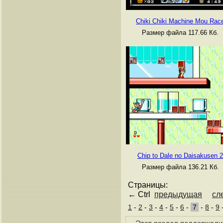
Chiki Chiki Machine Mou Rac
Размер файла 117.66 Кб.
Chip to Dale no Daisakusen 2
Размер файла 136.21 Кб.
Страницы:
← Ctrl
предыдущая
сл
1
-
2
-
3
-
4
-
5
-
6
-
7
-
8
-
9