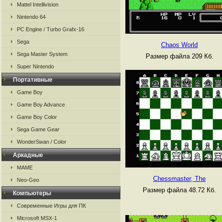
Mattel Intellivision
Nintendo 64
PC Engine / Turbo Grafx-16
Sega
Chaos World
Sega Master System
Размер файла 209 Кб.
Super Nintendo
Портативные
Game Boy
Game Boy Advance
Game Boy Color
Sega Game Gear
WonderSwan / Color
Аркадные
MAME
Chessmaster, The
Neo-Geo
Размер файла 48.72 Кб.
Компьютеры
Современные Игры для ПК
Microsoft MSX-1