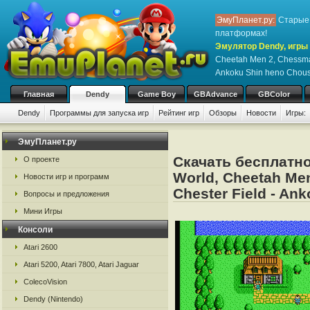
ЭмуПланет.ру:
Старые 
платформах!
Эмулятор Dendy, игры 
Cheetah Men 2, Chessmast
Ankoku Shin heno Chou
Главная
Dendy
Game Boy
GBAdvance
GBColor
Dendy
Программы для запуска игр
Рейтинг игр
Обзоры
Новости
Игры:
ЭмуПланет.ру
Скачать бесплатно
О проекте
World, Cheetah Men
Новости игр и программ
Chester Field - An
Вопросы и предложения
Мини Игры
Консоли
Atari 2600
Atari 5200, Atari 7800, Atari Jaguar
ColecoVision
Dendy (Nintendo)