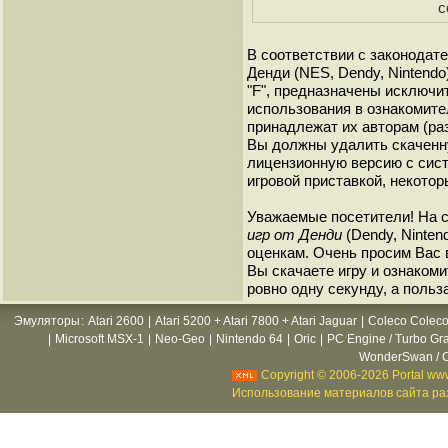
с
В соответствии с законодат
Денди (NES, Dendy, Nintendo
"F", предназначены исключи
использования в ознакомите
принадлежат их авторам (ра
Вы должны удалить скаченн
лицензионную версию с сист
игровой приставкой, некотор
Уважаемые посетители! На 
игр от Денди
(Dendy, Ninten
оценкам. Очень просим Вас в
Вы скачаете игру и ознакоми
ровно одну секунду, а польз
Эмуляторы
:
Atari 2600
|
Atari 5200 + Atari 7800 + Atari Jaguar
|
Coleco Coleco
|
Microsoft MSX-1
|
Neo-Geo
|
Nintendo 64
|
Oric
|
PC Engine / Turbo Gr
WonderSwan / C
Copyright © 2006-2026 Portal www
Использование материалов сайта раз