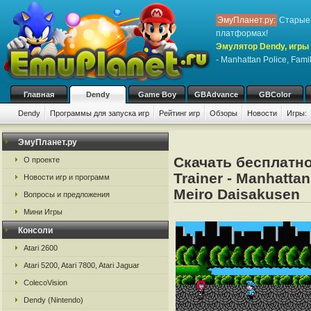
ЭмуПланет.ру:
Старые 
платформах!
Эмулятор Dendy, игры 
- Manhattan Police, Fami
Главная
Dendy
Game Boy
GBAdvance
GBColor
Dendy
Программы для запуска игр
Рейтинг игр
Обзоры
Новости
Игры:
ЭмуПланет.ру
Скачать бесплатно
О проекте
Trainer - Manhattan
Новости игр и программ
Meiro Daisakusen
Вопросы и предложения
Мини Игры
Консоли
Atari 2600
Atari 5200, Atari 7800, Atari Jaguar
ColecoVision
Dendy (Nintendo)