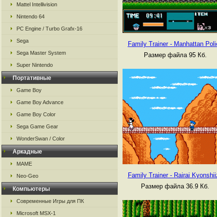
Mattel Intellivision
Nintendo 64
PC Engine / Turbo Grafx-16
Sega
Family Trainer - Manhattan Poli
Sega Master System
Размер файла 95 Кб.
Super Nintendo
Портативные
Game Boy
Game Boy Advance
Game Boy Color
Sega Game Gear
WonderSwan / Color
Аркадные
MAME
Family Trainer - Rairai Kyonshii
Neo-Geo
Размер файла 36.9 Кб.
Компьютеры
Современные Игры для ПК
Microsoft MSX-1