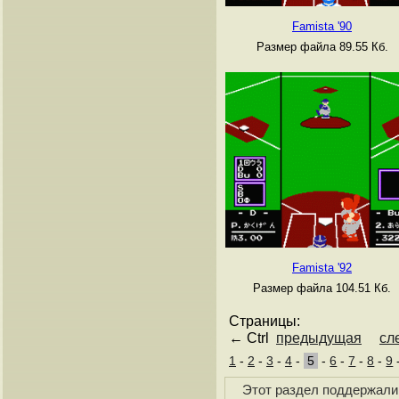
Famista '90
Размер файла 89.55 Кб.
Famista '92
Размер файла 104.51 Кб.
Страницы:
← Ctrl
предыдущая
сл
1
-
2
-
3
-
4
-
5
-
6
-
7
-
8
-
9
Этот раздел поддержали 