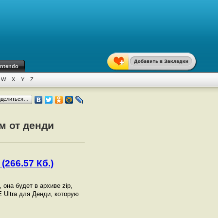
intendo
W
X
Y
Z
оделиться…
м от денди
(266.57 Кб.)
, она будет в архиве zip,
 Ultra для Денди, которую