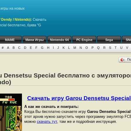
игры на новых
Dendy / Nintendo)
:
Скачать
cial
бесплатно, буква "G
MAME
Мини Игры
Nintendo 64
PC Engine
Sega
SN
#
A
B
C
D
E
F
G
H
I
J
K
L
M
N
O
P
Q
R
S
T
U
V
П
u Densetsu Special бесплатно с эмуляторо
ndo)
Скачать игру Garou Densetsu Special 
А как же скачать и поиграть:
Когда Вы бесплатно скачаете игру
Garou Densetsu Special
этот архив нужно запустить через программу эмулятор FCE
можно
скачать тут
, там же и подробная инструкция.