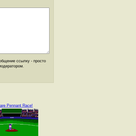
общение ссылку - просто
модератором.
are Pennant Race!