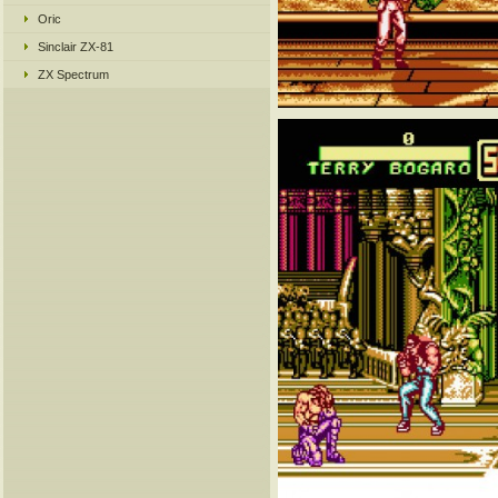
Oric
Sinclair ZX-81
ZX Spectrum