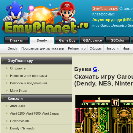
ЭмуПланет.ру:
Старые 
платформах!
Эмулятор денди (NES / 
игру
Garou Densetsu Spe
Главная
Dendy
Game Boy
GBAdvance
GBColor
Dendy
Программы для запуска игр
Рейтинг игр
Обзоры
Новости
Игры:
ЭмуПланет.ру
Буква
G
.
О проекте
Скачать игру Garo
Новости игр и программ
(Dendy, NES, Ninte
Вопросы и предложения
Мини Игры
Консоли
Atari 2600
Atari 5200, Atari 7800, Atari Jaguar
ColecoVision
Dendy (Nintendo)