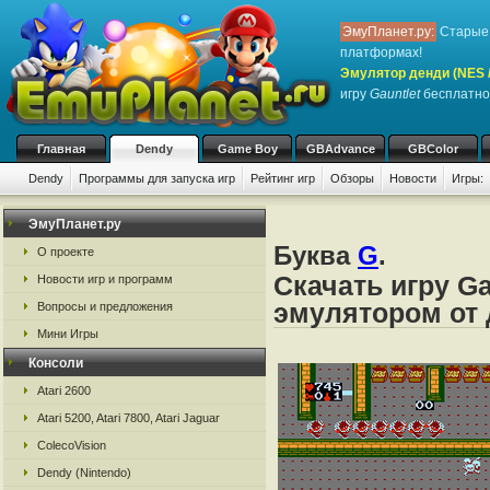
ЭмуПланет.ру:
Старые 
платформах!
Эмулятор денди (NES / 
игру
Gauntlet
бесплатно,
Главная
Dendy
Game Boy
GBAdvance
GBColor
Dendy
Программы для запуска игр
Рейтинг игр
Обзоры
Новости
Игры:
ЭмуПланет.ру
Буква
G
.
О проекте
Скачать игру Ga
Новости игр и программ
эмулятором от д
Вопросы и предложения
Мини Игры
Консоли
Atari 2600
Atari 5200, Atari 7800, Atari Jaguar
ColecoVision
Dendy (Nintendo)