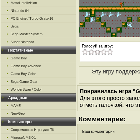
Mattel Intellivision
Nintendo 64
PC Engine / Turbo Grafx-16
Sega
Sega Master System
Super Nintendo
Голосуй за игру:
Портативные
Game Boy
Game Boy Advance
Эту игру поддерж
Game Boy Color
Sega Game Gear
WonderSwan / Color
Понравилась игра "G
Для этого просто запо
Аркадные
отметь галочкой, что э
MAME
Neo-Geo
Комментарии:
Компьютеры
Современные Игры для ПК
Ваш комментарий
Microsoft MSX-1