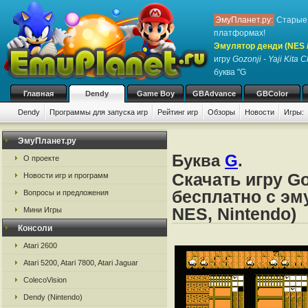
ЭмуПланет.ру:
Старые 
платформах!
Эмулятор денди (NES / 
игру
Gozonji - Yaji Kita
буква "G
Главная
Dendy
Game Boy
GBAdvance
GBColor
Dendy
Программы для запуска игр
Рейтинг игр
Обзоры
Новости
Игры:
ЭмуПланет.ру
Буква
G
.
О проекте
Скачать игру Go
Новости игр и программ
бесплатно с эм
Вопросы и предложения
NES, Nintendo)
Мини Игры
Консоли
Atari 2600
Atari 5200, Atari 7800, Atari Jaguar
ColecoVision
Dendy (Nintendo)