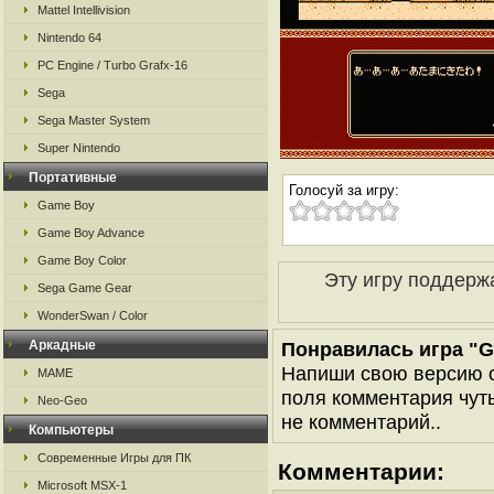
Mattel Intellivision
Nintendo 64
PC Engine / Turbo Grafx-16
Sega
Sega Master System
Super Nintendo
Портативные
Голосуй за игру:
Game Boy
Game Boy Advance
Game Boy Color
Эту игру поддерж
Sega Game Gear
WonderSwan / Color
Аркадные
Понравилась игра "Go
Напиши свою версию о
MAME
поля комментария чуть 
Neo-Geo
не комментарий..
Компьютеры
Современные Игры для ПК
Комментарии:
Microsoft MSX-1