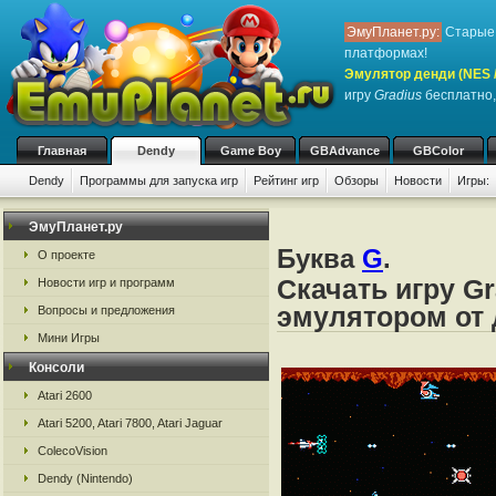
ЭмуПланет.ру:
Старые 
платформах!
Эмулятор денди (NES / 
игру
Gradius
бесплатно,
Главная
Dendy
Game Boy
GBAdvance
GBColor
Dendy
Программы для запуска игр
Рейтинг игр
Обзоры
Новости
Игры:
ЭмуПланет.ру
Буква
G
.
О проекте
Скачать игру Gr
Новости игр и программ
эмулятором от д
Вопросы и предложения
Мини Игры
Консоли
Atari 2600
Atari 5200, Atari 7800, Atari Jaguar
ColecoVision
Dendy (Nintendo)