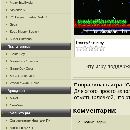
Mattel Intellivision
Nintendo 64
PC Engine / Turbo Grafx-16
Sega
Sega Master System
Super Nintendo
Голосуй за игру:
Портативные
Game Boy
Game Boy Advance
Эту игру поддерж
Game Boy Color
Sega Game Gear
WonderSwan / Color
Понравилась игра "G
Для этого просто запо
Аркадные
отметь галочкой, что э
MAME
Neo-Geo
Комментарии:
Компьютеры
Современные Игры для ПК
Ваш комментарий
Microsoft MSX-1