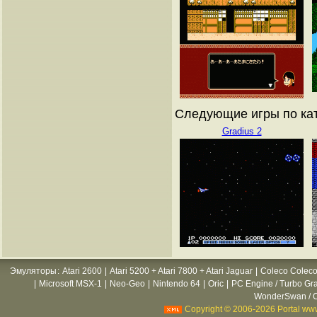
Следующие игры по кат
Gradius 2
Эмуляторы
:
Atari 2600
|
Atari 5200 + Atari 7800 + Atari Jaguar
|
Coleco Coleco
|
Microsoft MSX-1
|
Neo-Geo
|
Nintendo 64
|
Oric
|
PC Engine / Turbo Gr
WonderSwan / C
Copyright © 2006-2026 Portal www