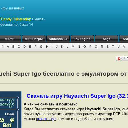
игры на новых
Dendy / Nintendo)
:
Скачать
бесплатно, буква "H
MAME
Мини Игры
Nintendo 64
PC Engine
Sega
SN
#
A
B
C
D
E
F
G
H
I
J
K
L
M
N
O
P
Q
R
S
T
U
V
П
uchi Super Igo бесплатно с эмулятором от
Скачать игру Hayauchi Super Igo (32.3
А как же скачать и поиграть:
Когда Вы бесплатно скачаете игру
Hayauchi Super Igo
, он
архив нужно запустить через программу эмулятор FCE Ultr
можно
скачать тут
, там же и подробная инструкция.