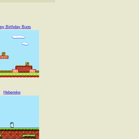
py Birthday Bugs
Hebereke