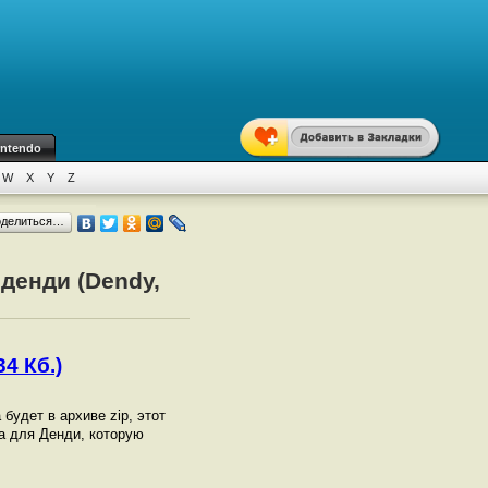
intendo
W
X
Y
Z
оделиться…
 денди (Dendy,
4 Кб.)
а будет в архиве zip, этот
a для Денди, которую