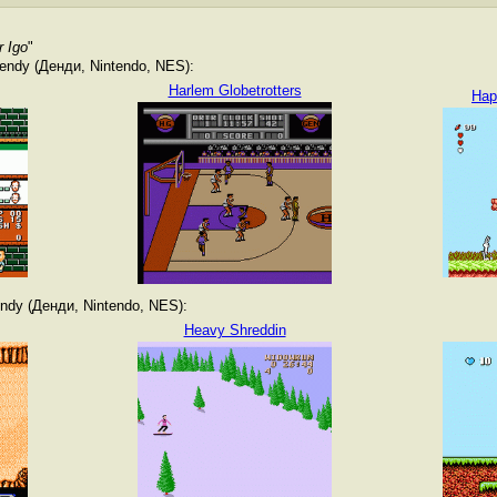
 Igo
"
ndy (Денди, Nintendo, NES):
Harlem Globetrotters
Hap
dy (Денди, Nintendo, NES):
Heavy Shreddin