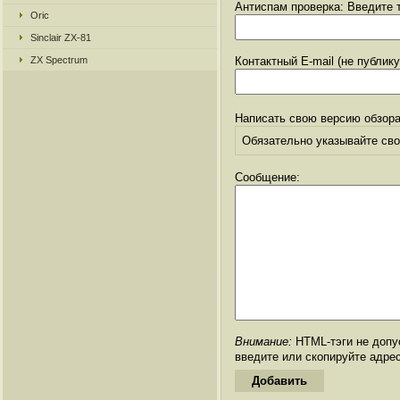
Антиспам проверка: Введите т
Oric
Sinclair ZX-81
ZX Spectrum
Контактный E-mail (не публик
Написать свою версию обзора
Обязательно указывайте свое
Сообщение:
Внимание:
HTML-тэги не допус
введите или скопируйте адре