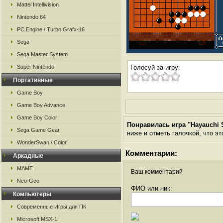
Mattel Intellivision
Nintendo 64
PC Engine / Turbo Grafx-16
Sega
Sega Master System
Super Nintendo
Голосуй за игру:
Портативные
Game Boy
Game Boy Advance
Game Boy Color
Понравилась игра "Hayauchi 
Sega Game Gear
ниже и отметь галочкой, что эт
WonderSwan / Color
Комментарии:
Аркадные
MAME
Ваш комментарий
Neo-Geo
ФИО или ник:
Компьютеры
Современные Игры для ПК
Microsoft MSX-1