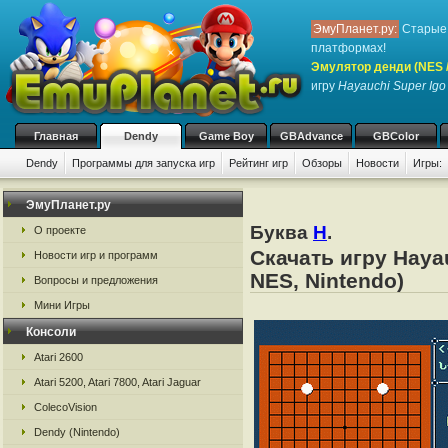
ЭмуПланет.ру:
Старые 
платформах!
Эмулятор денди (NES / 
игру
Hayauchi Super Igo
Главная
Dendy
Game Boy
GBAdvance
GBColor
Dendy
Программы для запуска игр
Рейтинг игр
Обзоры
Новости
Игры:
ЭмуПланет.ру
Буква
H
.
О проекте
Скачать игру Haya
Новости игр и программ
NES, Nintendo)
Вопросы и предложения
Мини Игры
Консоли
Atari 2600
Atari 5200, Atari 7800, Atari Jaguar
ColecoVision
Dendy (Nintendo)