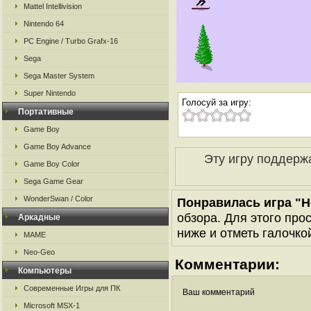
Mattel Intellivision
Nintendo 64
PC Engine / Turbo Grafx-16
Sega
Sega Master System
Super Nintendo
Голосуй за игру:
Портативные
Game Boy
Game Boy Advance
Эту игру поддерж
Game Boy Color
Sega Game Gear
WonderSwan / Color
Понравилась игра "H
обзора. Для этого про
Аркадные
ниже и отметь галочкой
MAME
Neo-Geo
Комментарии:
Компьютеры
Современные Игры для ПК
Ваш комментарий
Microsoft MSX-1