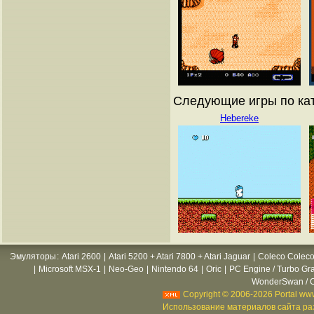
Следующие игры по кат
Hebereke
Эмуляторы
:
Atari 2600
|
Atari 5200 + Atari 7800 + Atari Jaguar
|
Coleco Coleco
|
Microsoft MSX-1
|
Neo-Geo
|
Nintendo 64
|
Oric
|
PC Engine / Turbo Gr
WonderSwan / C
Copyright © 2006-2026 Portal www
Использование материалов сайта раз