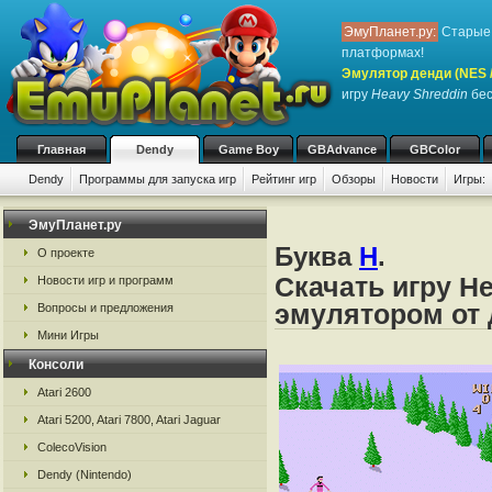
ЭмуПланет.ру:
Старые 
платформах!
Эмулятор денди (NES / 
игру
Heavy Shreddin
бес
Главная
Dendy
Game Boy
GBAdvance
GBColor
Dendy
Программы для запуска игр
Рейтинг игр
Обзоры
Новости
Игры:
ЭмуПланет.ру
Буква
H
.
О проекте
Скачать игру H
Новости игр и программ
эмулятором от д
Вопросы и предложения
Мини Игры
Консоли
Atari 2600
Atari 5200, Atari 7800, Atari Jaguar
ColecoVision
Dendy (Nintendo)