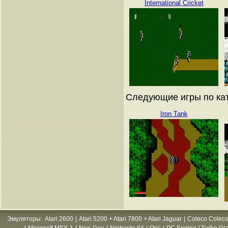
International Cricket
Следующие игры по кат
Iron Tank
Эмуляторы
:
Atari 2600
|
Atari 5200 + Atari 7800 + Atari Jaguar
|
Coleco Coleco