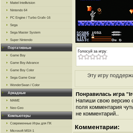
Mattel Intellivision
Nintendo 64
PC Engine / Turbo Grafx-16
Sega
Sega Master System
Super Nintendo
Портативные
Голосуй за игру:
Game Boy
Game Boy Advance
Game Boy Color
Эту игру поддерж
Sega Game Gear
WonderSwan / Color
Аркадные
Понравилась игра "Ir
Напиши свою версию о
MAME
поля комментария чуть 
Neo-Geo
не комментарий..
Компьютеры
Современные Игры для ПК
Комментарии:
Microsoft MSX-1