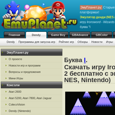
ЭмуПланет.ру:
Старые 
платформах!
Эмулятор денди (NES / 
игру
Ironsword - Wizards
буква "I
Главная
Dendy
Game Boy
GBAdvance
GBColor
Dendy
Программы для запуска игр
Рейтинг игр
Обзоры
Новости
Игры:
ЭмуПланет.ру
Буква
I
.
О проекте
Скачать игру Ir
Новости игр и программ
2 бесплатно с 
Вопросы и предложения
NES, Nintendo)
Мини Игры
Консоли
Atari 2600
Atari 5200, Atari 7800, Atari Jaguar
ColecoVision
Dendy (Nintendo)