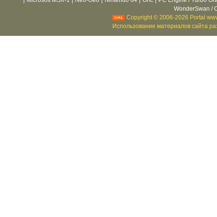
|
Microsoft MSX-1
|
Neo-Geo
|
Nintendo 64
|
Oric
|
PC Engine / Turbo Gr
WonderSwan / C
Copyright © 2006-2026 Portal www
Использование материалов сайта раз