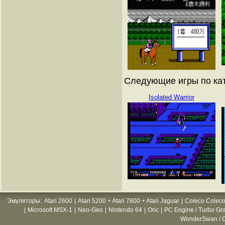
Следующие игры по кат
Isolated Warrior
Эмуляторы
:
Atari 2600
|
Atari 5200 + Atari 7800 + Atari Jaguar
|
Coleco Coleco
|
Microsoft MSX-1
|
Neo-Geo
|
Nintendo 64
|
Oric
|
PC Engine / Turbo Gr
WonderSwan / C