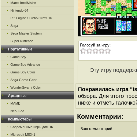
Mattel Intellivision
Nintendo 64
PC Engine / Turbo Grafx-16
Sega
Sega Master System
Super Nintendo
Голосуй за игру:
Портативные
Game Boy
Game Boy Advance
Эту игру поддерж
Game Boy Color
Sega Game Gear
WonderSwan / Color
Понравилась игра "Is
обзора. Для этого про
Аркадные
ниже и отметь галочкой
MAME
Neo-Geo
Комментарии:
Компьютеры
Современные Игры для ПК
Ваш комментарий
Microsoft MSX-1