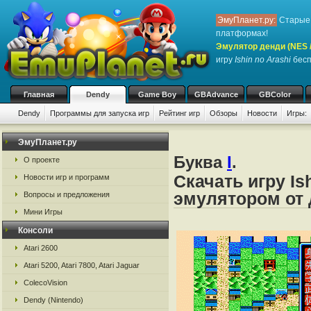
ЭмуПланет.ру:
Старые 
платформах!
Эмулятор денди (NES / 
игру
Ishin no Arashi
бесп
Главная
Dendy
Game Boy
GBAdvance
GBColor
Dendy
Программы для запуска игр
Рейтинг игр
Обзоры
Новости
Игры:
ЭмуПланет.ру
Буква
I
.
О проекте
Скачать игру Is
Новости игр и программ
эмулятором от д
Вопросы и предложения
Мини Игры
Консоли
Atari 2600
Atari 5200, Atari 7800, Atari Jaguar
ColecoVision
Dendy (Nintendo)