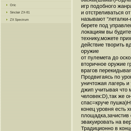
Oric
игр подобного жанра
и отстреливаться о
Sinclair ZX-81
называют "леталки-
ZX Spectrum
берете под управле
локациям вы будите
технику,можете прих
действие творить в
оружие
от пулемета до оск
вторичное оружие г
врагов перекидывая 
Продвигаясь по уро
уничтожая лагерь и
джип учитывая что м
человек:D),так же 
спас=круче пушка)Н
конец уровня есть 
площадка,зачистив 
эвакуировать на вер
Традиционно в конц