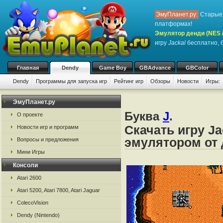
ЭмуПланет.ру:
Старые 
платформах!
Эмулятор денди (NES / 
игру
Jackal
бесплатно, б
Главная
Dendy
Game Boy
GBAdvance
GBColor
Dendy
Программы для запуска игр
Рейтинг игр
Обзоры
Новости
Игры:
ЭмуПланет.ру
Буква
J
.
О проекте
Скачать игру Ja
Новости игр и программ
эмулятором от д
Вопросы и предложения
Мини Игры
Консоли
Atari 2600
Atari 5200, Atari 7800, Atari Jaguar
ColecoVision
Dendy (Nintendo)