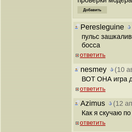
проверки модера
Peresleguine
пульс зашкалив
босса
ответить
nesmey
(10 а
ВОТ ОНА игра д
ответить
Azimus
(12 а
Как я скучаю по
ответить