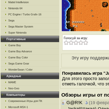
Mattel Intellivision
Nintendo 64
PC Engine / Turbo Grafx-16
Sega
Sega Master System
Super Nintendo
Голосуй за игру:
Портативные
Game Boy
Game Boy Advance
Эту игру поддерж
Game Boy Color
Sega Game Gear
WonderSwan / Color
Понравилась игра "J
Аркадные
Для этого просто запо
MAME
отметь галочкой, что э
Neo-Geo
Обзоры игры от п
Компьютеры
Современные Игры для ПК
G@R!K
(19 февра
Microsoft MSX-1
Jackal(Шакал)-Одна