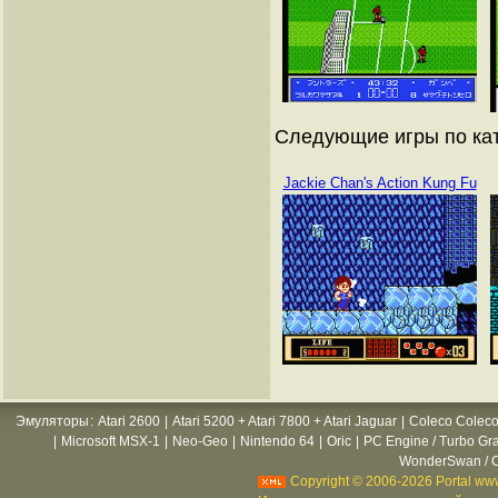
Следующие игры по кат
Jackie Chan's Action Kung Fu
Эмуляторы
:
Atari 2600
|
Atari 5200 + Atari 7800 + Atari Jaguar
|
Coleco Coleco
|
Microsoft MSX-1
|
Neo-Geo
|
Nintendo 64
|
Oric
|
PC Engine / Turbo Gr
WonderSwan / C
Copyright © 2006-2026 Portal www