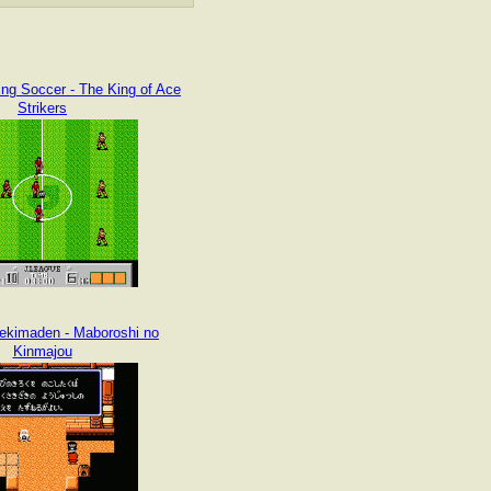
ing Soccer - The King of Ace
Strikers
ekimaden - Maboroshi no
Kinmajou