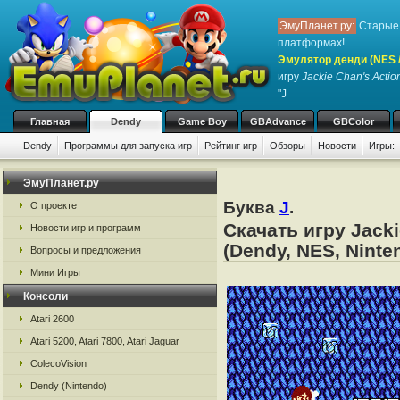
ЭмуПланет.ру:
Старые 
платформах!
Эмулятор денди (NES / 
игру
Jackie Chan's Actio
"J
Главная
Dendy
Game Boy
GBAdvance
GBColor
Dendy
Программы для запуска игр
Рейтинг игр
Обзоры
Новости
Игры:
ЭмуПланет.ру
Буква
J
.
О проекте
Скачать игру Jack
Новости игр и программ
(Dendy, NES, Ninte
Вопросы и предложения
Мини Игры
Консоли
Atari 2600
Atari 5200, Atari 7800, Atari Jaguar
ColecoVision
Dendy (Nintendo)