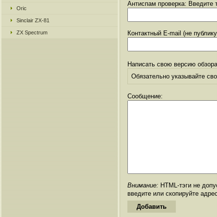
Антиспам проверка: Введите т
Oric
Sinclair ZX-81
ZX Spectrum
Контактный E-mail (не публик
Написать свою версию обзора
Обязательно указывайте свое
Сообщение:
Внимание:
HTML-тэги не допус
введите или скопируйте адре