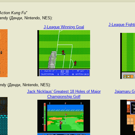
Action Kung Fu
"
ndy (Денди, Nintendo, NES):
J-League Fight
J-League Winning Goal
dy (Денди, Nintendo, NES):
Jack Nicklaus' Greatest 18 Holes of Major
Jajamaru G
Championship Golf