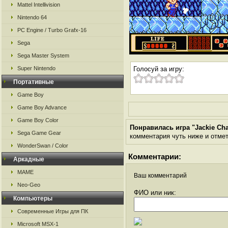
Mattel Intellivision
Nintendo 64
PC Engine / Turbo Grafx-16
Sega
Sega Master System
Super Nintendo
Голосуй за игру:
Портативные
Game Boy
Game Boy Advance
Game Boy Color
Понравилась игра "Jackie Cha
Sega Game Gear
комментария чуть ниже и отметь
WonderSwan / Color
Комментарии:
Аркадные
MAME
Ваш комментарий
Neo-Geo
ФИО или ник:
Компьютеры
Современные Игры для ПК
Microsoft MSX-1