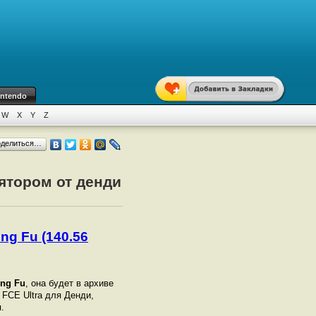
intendo
W
X
Y
Z
оделиться…
лятором от денди
ng Fu (140.56
ung Fu
, она будет в архиве
 FCE Ultra для Денди,
.