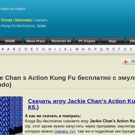
игры на новых
Dendy / Nintendo)
:
Скачать
n Kung Fu
бесплатно, буква
MAME
Мини Игры
Nintendo 64
PC Engine
Sega
SN
#
A
B
C
D
E
F
G
H
I
J
K
L
M
N
O
P
Q
R
S
T
U
V
П
ie Chan s Action Kung Fu бесплатно с эму
ndo)
Скачать игру Jackie Chan's Action Ku
Кб.)
А как же скачать и поиграть:
Когда Вы бесплатно скачаете игру
Jackie Chan's Action K
zip, этот архив нужно запустить через программу эмулятор
которую можно
скачать тут
, там же и подробная инструкция