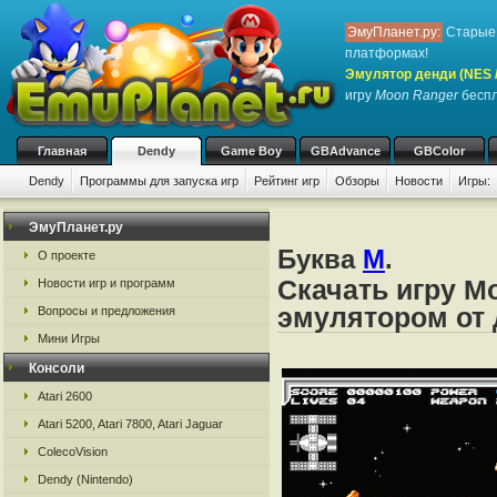
ЭмуПланет.ру:
Старые 
платформах!
Эмулятор денди (NES / 
игру
Moon Ranger
беспл
Главная
Dendy
Game Boy
GBAdvance
GBColor
Dendy
Программы для запуска игр
Рейтинг игр
Обзоры
Новости
Игры:
ЭмуПланет.ру
Буква
M
.
О проекте
Скачать игру M
Новости игр и программ
эмулятором от д
Вопросы и предложения
Мини Игры
Консоли
Atari 2600
Atari 5200, Atari 7800, Atari Jaguar
ColecoVision
Dendy (Nintendo)