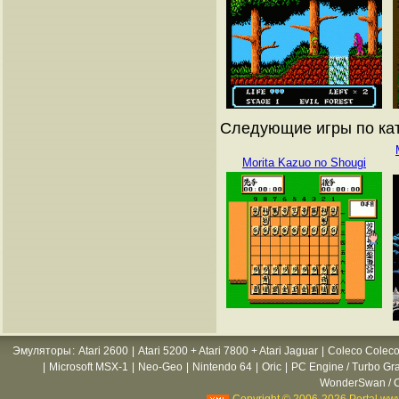
Следующие игры по кат
Morita Kazuo no Shougi
Эмуляторы
:
Atari 2600
|
Atari 5200 + Atari 7800 + Atari Jaguar
|
Coleco Coleco
|
Microsoft MSX-1
|
Neo-Geo
|
Nintendo 64
|
Oric
|
PC Engine / Turbo Gr
WonderSwan / C