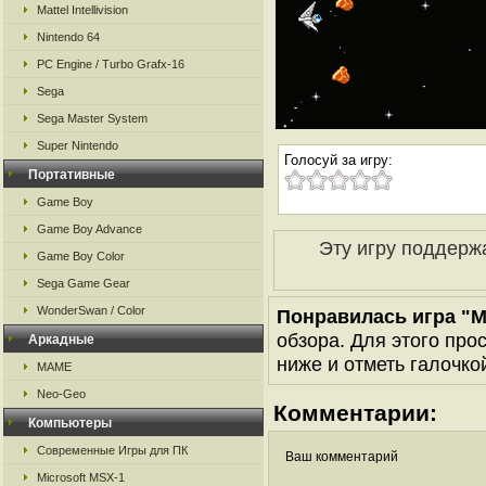
Mattel Intellivision
Nintendo 64
PC Engine / Turbo Grafx-16
Sega
Sega Master System
Super Nintendo
Голосуй за игру:
Портативные
Game Boy
Game Boy Advance
Эту игру поддерж
Game Boy Color
Sega Game Gear
WonderSwan / Color
Понравилась игра "M
обзора. Для этого про
Аркадные
ниже и отметь галочкой
MAME
Neo-Geo
Комментарии:
Компьютеры
Современные Игры для ПК
Ваш комментарий
Microsoft MSX-1