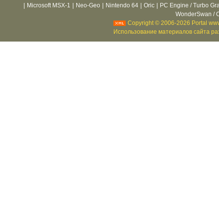
|
Microsoft MSX-1
|
Neo-Geo
|
Nintendo 64
|
Oric
|
PC Engine / Turbo Gr
WonderSwan / C
Copyright © 2006-2026 Portal www
Использование материалов сайта раз