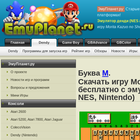
ЭмуПланет.ру:
Старые 
платформах!
Эмулятор денди (NES / 
игру
Morita Kazuo no Sh
Главная
Dendy
Game Boy
GBAdvance
GBColor
Dendy
Программы для запуска игр
Рейтинг игр
Обзоры
Новости
Игры:
ЭмуПланет.ру
Буква
M
.
О проекте
Скачать игру Mo
Новости игр и программ
бесплатно с эм
Вопросы и предложения
NES, Nintendo)
Мини Игры
Консоли
Atari 2600
Atari 5200, Atari 7800, Atari Jaguar
ColecoVision
Dendy (Nintendo)