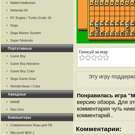
Mattel Intellivision
Nintendo 64
PC Engine / Turbo Grafx-16
Sega
Sega Master System
Super Nintendo
Портативные
Голосуй за игру:
Game Boy
Game Boy Advance
Game Boy Color
Эту игру поддерж
Sega Game Gear
WonderSwan / Color
Аркадные
Понравилась игра "Mo
версию обзора. Для эт
MAME
комментария чуть ниже 
Neo-Geo
комментарий..
Компьютеры
Современные Игры для ПК
Комментарии:
Microsoft MSX-1