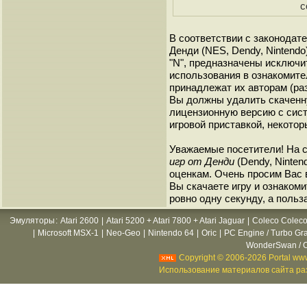
с
В соответствии с законодат
Денди (NES, Dendy, Nintendo
"N", предназначены исключи
использования в ознакомите
принадлежат их авторам (ра
Вы должны удалить скаченн
лицензионную версию с сист
игровой приставкой, некотор
Уважаемые посетители! На 
игр от Денди
(Dendy, Ninten
оценкам. Очень просим Вас в
Вы скачаете игру и ознакоми
ровно одну секунду, а польз
Эмуляторы
:
Atari 2600
|
Atari 5200 + Atari 7800 + Atari Jaguar
|
Coleco Coleco
|
Microsoft MSX-1
|
Neo-Geo
|
Nintendo 64
|
Oric
|
PC Engine / Turbo Gr
WonderSwan / C
Copyright © 2006-2026 Portal www
Использование материалов сайта раз