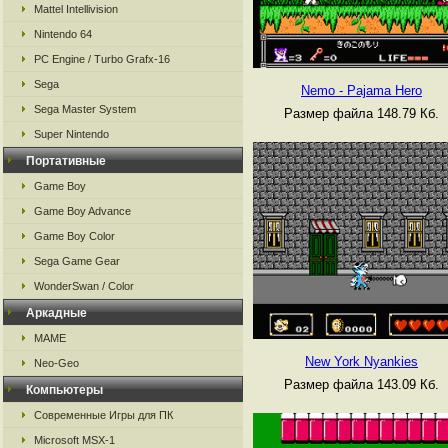
Mattel Intellivision
Nintendo 64
PC Engine / Turbo Grafx-16
Sega
Nemo - Pajama Hero
Sega Master System
Размер файла 148.79 Кб.
Super Nintendo
Портативные
Game Boy
Game Boy Advance
Game Boy Color
Sega Game Gear
WonderSwan / Color
Аркадные
MAME
New York Nyankies
Neo-Geo
Размер файла 143.09 Кб.
Компьютеры
Современные Игры для ПК
Microsoft MSX-1