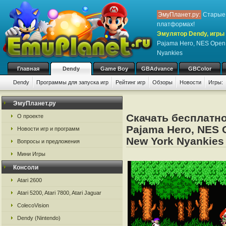
ЭмуПланет.ру:
Старые 
платформах!
Эмулятор Dendy, игры 
Pajama Hero, NES Open 
Nyankies
Главная
Dendy
Game Boy
GBAdvance
GBColor
Dendy
Программы для запуска игр
Рейтинг игр
Обзоры
Новости
Игры:
ЭмуПланет.ру
Скачать бесплатно
О проекте
Pajama Hero, NES 
Новости игр и программ
New York Nyankies
Вопросы и предложения
Мини Игры
Консоли
Atari 2600
Atari 5200, Atari 7800, Atari Jaguar
ColecoVision
Dendy (Nintendo)