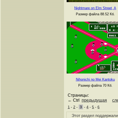
Nightmare on Elm Street, A
Размер файла 88.52 Кб.
Nihonichi no Mei Kantoku
Размер файла 70 Кб.
Страницы:
← Ctrl
предыдущая
сл
1
-
2
-
3
-
4
-
5
-
6
Этот раздел поддержали 