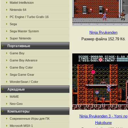
Mattel Intellivision
Nintendo 64
PC Engine / Turbo Grafx-16
Sega
Sega Master System
Ninja Ryukenden
Super Nintendo
Размер файла 152.79 Кб.
Портативные
Game Boy
Game Boy Advance
Game Boy Color
Sega Game Gear
WonderSwan / Color
Аркадные
MAME
Neo-Geo
Компьютеры
Ninja Ryukenden 3 - Yomi no
Современные Игры для ПК
Hakobune
Microsoft MSX-1