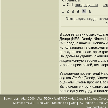
Страницы:
← Ctrl
предыдущая
сл
1
-
2
-
3
-
4
-
5
-
6
Этот раздел поддержали 
с
В соответствии с законодат
Денди (NES, Dendy, Nintendo
"N", предназначены исключи
использования в ознакомите
принадлежат их авторам (ра
Вы должны удалить скаченн
лицензионную версию с сист
игровой приставкой, некотор
Уважаемые посетители! На 
игр от Денди
(Dendy, Ninten
оценкам. Очень просим Вас в
Вы скачаете игру и ознакоми
ровно одну секунду, а польз
Эмуляторы
:
Atari 2600
|
Atari 5200 + Atari 7800 + Atari Jaguar
|
Coleco Coleco
|
Microsoft MSX-1
|
Neo-Geo
|
Nintendo 64
|
Oric
|
PC Engine / Turbo Gr
WonderSwan / C