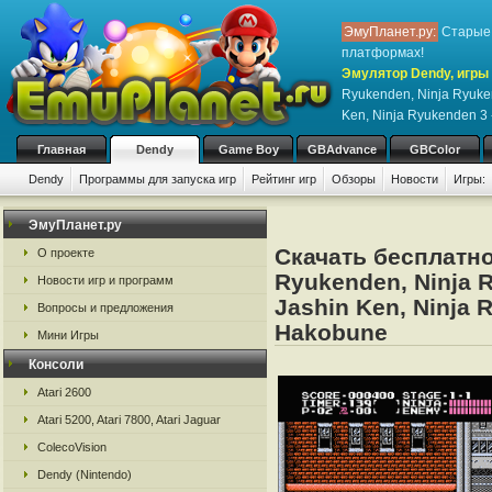
ЭмуПланет.ру:
Старые 
платформах!
Эмулятор Dendy, игры 
Ryukenden, Ninja Ryuke
Ken, Ninja Ryukenden 3
Главная
Dendy
Game Boy
GBAdvance
GBColor
Dendy
Программы для запуска игр
Рейтинг игр
Обзоры
Новости
Игры:
ЭмуПланет.ру
Скачать бесплатно
О проекте
Ryukenden, Ninja 
Новости игр и программ
Jashin Ken, Ninja 
Вопросы и предложения
Hakobune
Мини Игры
Консоли
Atari 2600
Atari 5200, Atari 7800, Atari Jaguar
ColecoVision
Dendy (Nintendo)