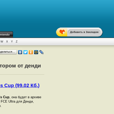
intendo
W
X
Y
Z
оделиться…
ятором от денди
s Cup (99.02 Кб.)
's Cup
, она будет в архиве
 FCE Ultra для Денди,
.