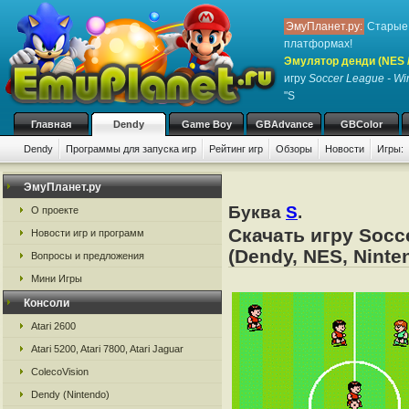
ЭмуПланет.ру:
Старые 
платформах!
Эмулятор денди (NES / 
игру
Soccer League - Wi
"S
Главная
Dendy
Game Boy
GBAdvance
GBColor
Dendy
Программы для запуска игр
Рейтинг игр
Обзоры
Новости
Игры:
ЭмуПланет.ру
Буква
S
.
О проекте
Скачать игру Socc
Новости игр и программ
(Dendy, NES, Ninte
Вопросы и предложения
Мини Игры
Консоли
Atari 2600
Atari 5200, Atari 7800, Atari Jaguar
ColecoVision
Dendy (Nintendo)