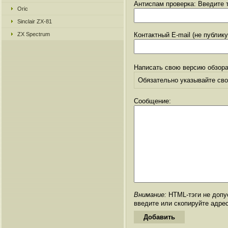
Антиспам проверка: Введите т
Oric
Sinclair ZX-81
ZX Spectrum
Контактный E-mail (не публик
Написать свою версию обзора
Обязательно указывайте свое
Сообщение:
Внимание:
HTML-тэги не допус
введите или скопируйте адре