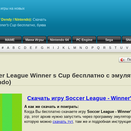
игры на новых
Dendy / Nintendo)
:
Скачать
nner's Cup
бесплатно, буква
MAME
Мини Игры
Nintendo 64
PC Engine
Sega
SN
#
A
B
C
D
E
F
G
H
I
J
K
L
M
N
O
P
Q
R
S
T
U
V
П
er League Winner s Cup бесплатно с эмул
ndo)
Скачать игру Soccer League - Winner'
А как же скачать и поиграть:
Когда Вы бесплатно скачаете игру
Soccer League - Winner
zip, этот архив нужно запустить через программу эмулятор
которую можно
скачать тут
, там же и подробная инструкция