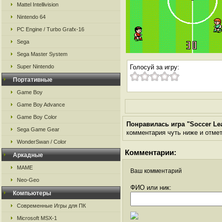
Mattel Intellivision
Nintendo 64
PC Engine / Turbo Grafx-16
Sega
Sega Master System
Super Nintendo
Голосуй за игру:
Портативные
Game Boy
Game Boy Advance
Game Boy Color
Понравилась игра "Soccer Lea
Sega Game Gear
комментария чуть ниже и отметь
WonderSwan / Color
Комментарии:
Аркадные
MAME
Ваш комментарий
Neo-Geo
ФИО или ник:
Компьютеры
Современные Игры для ПК
Microsoft MSX-1