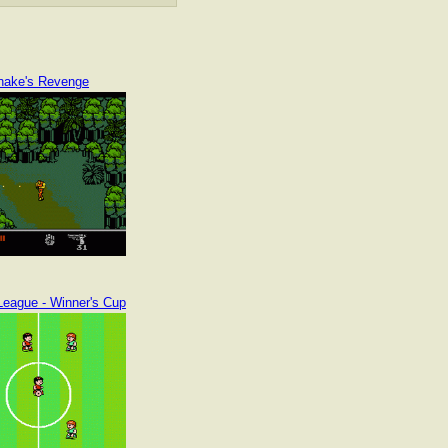
nake's Revenge
League - Winner's Cup