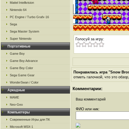
Mattel Intellivision
Nintendo 64
PC Engine / Turbo Grafx-16
Sega
Sega Master System
Super Nintendo
Голосуй за игру:
Портативные
Game Boy
Game Boy Advance
Game Boy Color
Понравилась игра "Snow Bro
Sega Game Gear
отметь галочкой, что это обзор
WonderSwan / Color
Комментарии:
Аркадные
MAME
Ваш комментарий
Neo-Geo
ФИО или ник:
Компьютеры
Современные Игры для ПК
Microsoft MSX-1