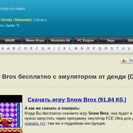
игры на новых
Dendy / Nintendo)
:
Скачать
о, буква "S
MAME
Мини Игры
Nintendo 64
PC Engine
Sega
SN
#
A
B
C
D
E
F
G
H
I
J
K
L
M
N
O
P
Q
R
S
T
U
V
П
 Bros бесплатно с эмулятором от денди (D
Скачать игру Snow Bros (91.84 Кб.)
А как же скачать и поиграть:
Когда Вы бесплатно скачаете игру
Snow Bros
, она будет в
нужно запустить через программу эмулятор FCE Ultra для
скачать тут
, там же и подробная инструкция.