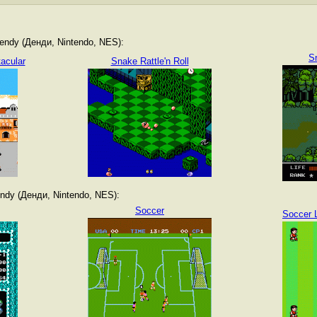
ndy (Денди, Nintendo, NES):
S
acular
Snake Rattle'n Roll
dy (Денди, Nintendo, NES):
Soccer
Soccer 