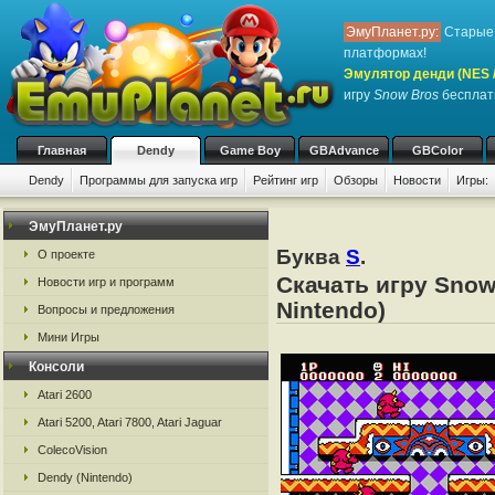
ЭмуПланет.ру:
Старые 
платформах!
Эмулятор денди (NES / 
игру
Snow Bros
бесплатн
Главная
Dendy
Game Boy
GBAdvance
GBColor
Dendy
Программы для запуска игр
Рейтинг игр
Обзоры
Новости
Игры:
ЭмуПланет.ру
Буква
S
.
О проекте
Скачать игру Snow
Новости игр и программ
Nintendo)
Вопросы и предложения
Мини Игры
Консоли
Atari 2600
Atari 5200, Atari 7800, Atari Jaguar
ColecoVision
Dendy (Nintendo)