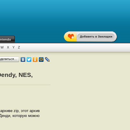
intendo
W
X
Y
Z
оделиться…
endy, NES,
 архиве zip, этот архив
 Денди, которую можно