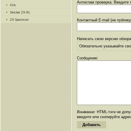
Антиспам проверка: Введите т
Oric
Sinclair ZX-81
ZX Spectrum
Контактный E-mail (не публик
Написать свою версию обзора
Обязательно указывайте свое
Сообщение:
Внимание:
HTML-тэги не допус
введите или скопируйте адре