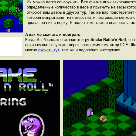
Их можно легко обнаружить. Все фишка игры заключается 
определенные количество в весе и прыгнуть на весы кото
откроют вам дверь в другой тур. Так же вас подстерегает 
которая выпрыгивает из отверстий, и прыгающие кляксы с
прыгая на них с верху. В воде также таится опасность так
А как же скачать и поиграть:
Когда Вы бесплатно скачаете игру
Snake Rattle'n Roll
, она
архив нужно запустить через программу эмулятор FCE Ultr
можно
скачать тут
, там же и подробная инструкция.