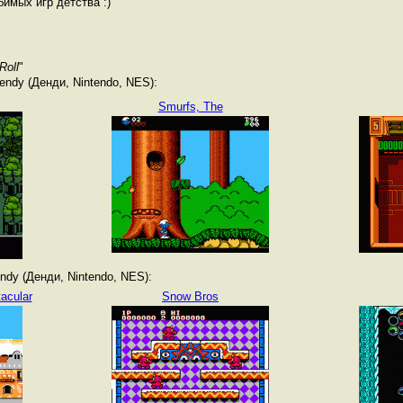
имых игр детства :)
Roll
"
ndy (Денди, Nintendo, NES):
Smurfs, The
dy (Денди, Nintendo, NES):
acular
Snow Bros