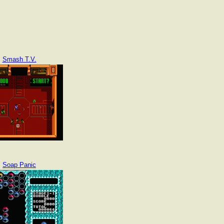
Smash T.V.
Soap Panic