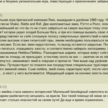
ая и безумно увлекательная игра, повествующая о приключениях забавны
1)
ольная игра британской компании Rare, вышедшая в далёком 1989 году. Н
песни Shake, Rattle and Roll. Две инопланетные змеи, Рэттл и Ролл, п
меёнышей во что бы то ни стало забраться на самую высокую точку это
я? которое украл злодей Больша Нога, и при его помощи вызвать свою 
представляет из себя сплошную полосу смертельных препятствий и напи
более высокие этажи гигантской горы, змеям необходимо пользоваться п
весами. Если вес змеи недостаточен, то выход останется закрытым. По
 питаться, отращивать хвосты, и соответственно набирать килограммы. 
называемые Нибблы-Пибблы. Разноцветные шарики, которые живут собс
ми их отнюдь не прельщает, и поэтому охота на них — занятие не из лё
рячутся, заманивают змей в ловушки и пропасти. Чем выше над уровнем 
блы. Путешествуют по планете они посредством специальных труб-пере
ого змеиной нямки. Съев пиббла, змей очень характерно жуёт, после чег
д., а хвост у него вытягивается. Мерцающий шарик на кончике хвоста озн
9:22)
м змейка стала намного интереснее! Маленький безобидный симпотяга ес
шарики разбегаются) натыкаясь на врагов. Без твоей помощи ей никак не
ает столько опасностей на своем пути! Да еще и время ограниченно...