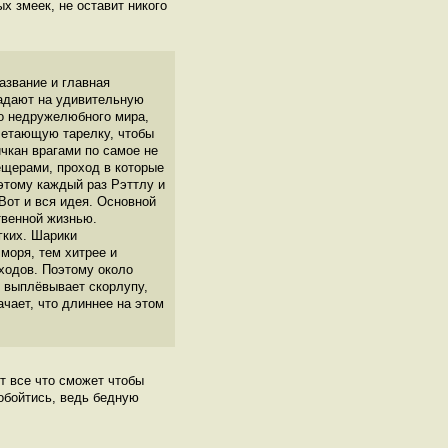
х змеек, не оставит никого
азвание и главная
опадают на удивительную
го недружелюбного мира,
летающую тарелку, чтобы
чкан врагами по самое не
ещерами, проход в которые
этому каждый раз Рэттлу и
Вот и вся идея. Основной
твенной жизнью.
гких. Шарики
моря, тем хитрее и
ходов. Поэтому около
о выплёвывает скорлупу,
ачает, что длиннее на этом
т все что сможет чтобы
 обойтись, ведь бедную