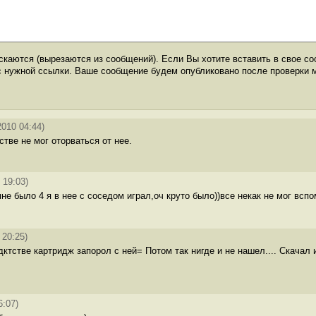
каются (вырезаются из сообщений). Если Вы хотите вставить в свое со
с нужной ссылки. Ваше сообщение будем опубликовано после проверки 
2010 04:44)
стве не мог оторваться от нее.
 19:03)
мне было 4 я в нее с соседом играл,оч круто было))все некак не мог всп
 20:25)
дктстве картридж запорол с ней= Потом так нигде и не нашел.... Скачал 
6:07)