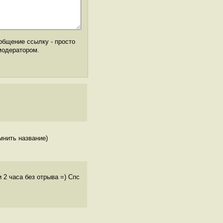
общение ссылку - просто
модератором.
омнить название)
и 2 часа без отрыва =) Спс