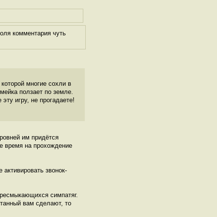
поля комментария чуть
о которой многие сохли в
змейка ползает по земле.
эту игру, не прогадаете!
ровней им придётся
ое время на прохождение
 активировать звонок-
.
пресмыкающихся симпатяг.
утанный вам сделают, то