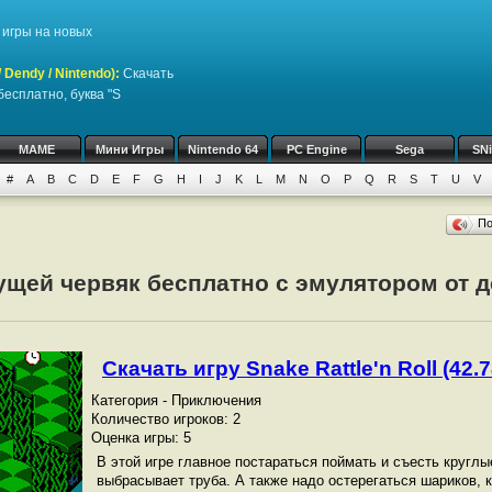
игры на новых
Dendy / Nintendo)
:
Скачать
бесплатно, буква "S
MAME
Мини Игры
Nintendo 64
PC Engine
Sega
SN
#
A
B
C
D
E
F
G
H
I
J
K
L
M
N
O
P
Q
R
S
T
U
V
П
ущей червяк бесплатно с эмулятором от д
Скачать игру Snake Rattle'n Roll (42.7
Категория - Приключения
Количество игроков: 2
Оценка игры: 5
В этой игре главное постараться поймать и съесть круглы
выбрасывает труба. А также надо остерегаться шариков, к