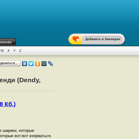
intendo
W
X
Y
Z
оделиться…
енди (Dendy,
8 Кб.)
е шарики, которые
оторые вот-вот взорваться.