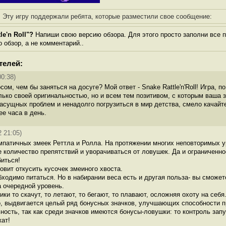
Эту игру поддержали ребята, которые разместили свое сообщение:
e'n Roll"?
Напиши свою версию обзора. Для этого просто заполни все 
о обзор, а не комментарий..
телей:
00:38)
ом, чем бы заняться на досуге? Мой ответ - Snake Rattle'n'Roll! Игра, п
лько своей оригинальностью, но и всем тем позитивом, с которым ваша 
асущных проблем и ненадолго погрузиться в мир детства, смело качайте 
ее часа в день.
 21:05)
мпатичных змеек Реттла и Ролла. На протяжении многих неповторимых у
 количество препятствий и уворачиваться от ловушек. Да и ограниченн
биться!
овит откусить кусочек змеиного хвоста.
ходимо питаться. Но в набирании веса есть и другая польза- вы сможете
 очередной уровень.
ки то скачут, то летают, то бегают, то плавают, осложняя охоту на себя
о, выдвигается целый ряд бонусных значков, улучшающих способности 
ность, так как среди значков имеются бонусы-ловушки: то контроль зап
ат!