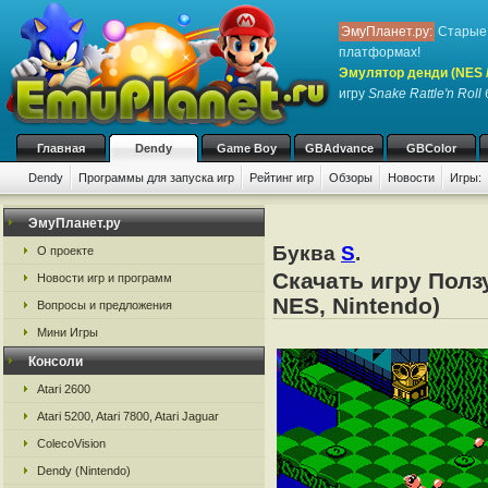
ЭмуПланет.ру:
Старые 
платформах!
Эмулятор денди (NES / 
игру
Snake Rattle'n Roll
Главная
Dendy
Game Boy
GBAdvance
GBColor
Dendy
Программы для запуска игр
Рейтинг игр
Обзоры
Новости
Игры:
ЭмуПланет.ру
Буква
S
.
О проекте
Скачать игру Полз
Новости игр и программ
NES, Nintendo)
Вопросы и предложения
Мини Игры
Консоли
Atari 2600
Atari 5200, Atari 7800, Atari Jaguar
ColecoVision
Dendy (Nintendo)