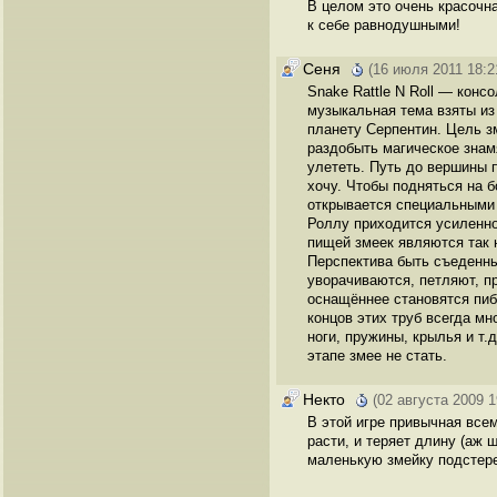
В целом это очень красочн
к себе равнодушными!
Сеня
(16 июля 2011 18:2
Snake Rattle N Roll — конс
музыкальная тема взяты из 
планету Серпентин. Цель з
раздобыть магическое знам
улететь. Путь до вершины 
хочу. Чтобы подняться на 
открывается специальными 
Роллу приходится усиленно
пищей змеек являются так 
Перспектива быть съеденны
уворачиваются, петляют, п
оснащённее становятся пиб
концов этих труб всегда мн
ноги, пружины, крылья и т.
этапе змее не стать.
Некто
(02 августа 2009 1
В этой игре привычная все
расти, и теряет длину (аж 
маленькую змейку подстерег