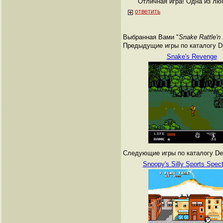
Отличная игра! Одна из люб
ответить
Выбранная Вами "
Snake Rattle'n 
Предыдущие игры по каталогу De
Snake's Revenge
Следующие игры по каталогу Den
Snoopy's Silly Sports Spect