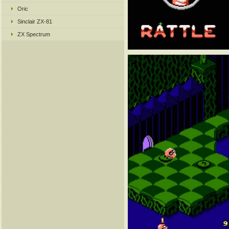
Oric
Sinclair ZX-81
ZX Spectrum