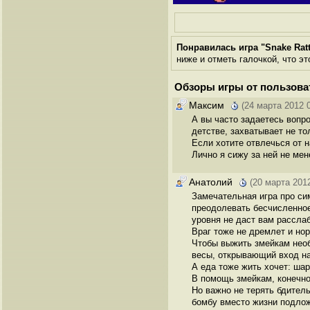
Понравилась игра "Snake Rattl
ниже и отметь галочкой, что эт
Обзоры игры от пользова
Максим
(24 марта 2012 
А вы часто задаетесь вопрос
детстве, захватывает не то
Если хотите отвлечься от н
Лично я сижу за ней не мен
Анатолий
(20 марта 2012
Замечательная игра про си
преодолевать бесчисленное
уровня не даст вам рассла
Враг тоже не дремлет и нор
Чтобы выжить змейкам необ
весы, открывающий вход на
А еда тоже жить хочет: шари
В помощь змейкам, конечн
Но важно не терять бдитель
бомбу вместо жизни подлож