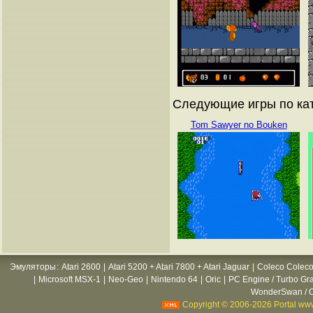
Следующие игры по кат
Tom Sawyer no Bouken
Эмуляторы
:
Atari 2600
|
Atari 5200 + Atari 7800 + Atari Jaguar
|
Coleco Coleco
|
Microsoft MSX-1
|
Neo-Geo
|
Nintendo 64
|
Oric
|
PC Engine / Turbo Gr
WonderSwan / C
Copyright © 2006-2026 Portal www