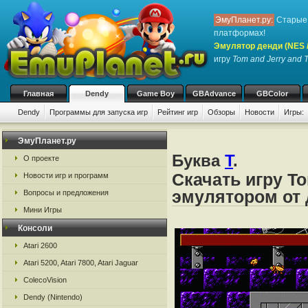
ЭмуПланет.ру:
Старые 
платформах!
Эмулятор денди (NES / 
игру
Tom and Jerry and T
Главная
Dendy
Game Boy
GBAdvance
GBColor
Dendy
Программы для запуска игр
Рейтинг игр
Обзоры
Новости
Игры:
ЭмуПланет.ру
Буква
T
.
О проекте
Скачать игру Т
Новости игр и программ
эмулятором от д
Вопросы и предложения
Мини Игры
Консоли
Atari 2600
Atari 5200, Atari 7800, Atari Jaguar
ColecoVision
Dendy (Nintendo)