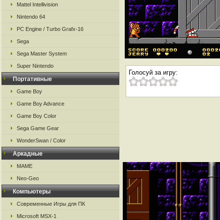
Mattel Intellivision
Nintendo 64
PC Engine / Turbo Grafx-16
Sega
Sega Master System
Super Nintendo
Голосуй за игру:
Портативные
Game Boy
Game Boy Advance
Game Boy Color
Sega Game Gear
WonderSwan / Color
Аркадные
MAME
Neo-Geo
Компьютеры
Современные Игры для ПК
Microsoft MSX-1