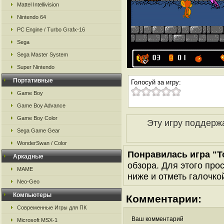
Mattel Intellivision
Nintendo 64
PC Engine / Turbo Grafx-16
Sega
Sega Master System
Super Nintendo
Портативные
Голосуй за игру:
Game Boy
Game Boy Advance
Game Boy Color
Эту игру поддерж
Sega Game Gear
WonderSwan / Color
Понравилась игра "To
Аркадные
обзора. Для этого про
MAME
ниже и отметь галочкой
Neo-Geo
Компьютеры
Комментарии:
Современные Игры для ПК
Ваш комментарий
Microsoft MSX-1