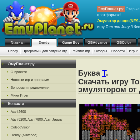
ЭмуПланет.ру:
Старые 
платформах!
Эмулятор денди (NES / 
игру
Tom and Jerry 3
бес
Главная
Dendy
Game Boy
GBAdvance
GBColor
Dendy
Программы для запуска игр
Рейтинг игр
Обзоры
Новости
Игры:
ЭмуПланет.ру
Буква
T
.
О проекте
Скачать игру To
Новости игр и программ
эмулятором от д
Вопросы и предложения
Мини Игры
Консоли
Atari 2600
Atari 5200, Atari 7800, Atari Jaguar
ColecoVision
Dendy (Nintendo)