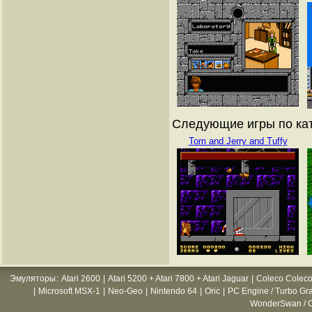
Следующие игры по кат
Tom and Jerry and Tuffy
Эмуляторы
:
Atari 2600
|
Atari 5200 + Atari 7800 + Atari Jaguar
|
Coleco Coleco
|
Microsoft MSX-1
|
Neo-Geo
|
Nintendo 64
|
Oric
|
PC Engine / Turbo Gr
WonderSwan / C